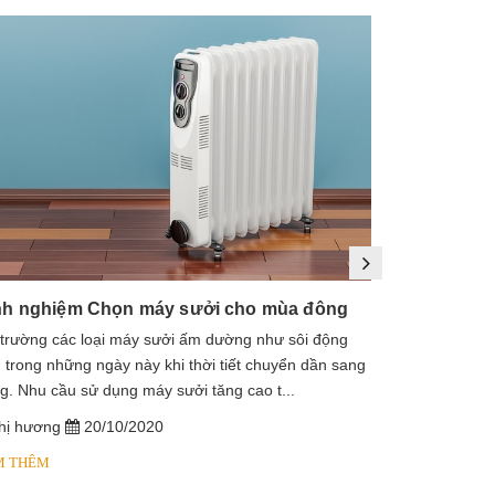
nh nghiệm Chọn máy sưởi cho mùa đông
 trường các loại máy sưởi ấm dường như sôi động
1. Máy sưởi là
 trong những ngày này khi thời tiết chuyển dần sang
sưởi dầu, lò s
g. Nhu cầu sử dụng máy sưởi tăng cao t...
dầu diathermic
hị hương
20/10/2020
chị hương
M THÊM
XEM THÊM