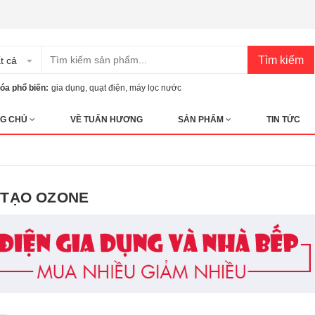
Tìm kiếm
t cả
óa phổ biến:
gia dụng
,
quạt điện
,
máy lọc nước
G CHỦ
VỀ TUẤN HƯƠNG
SẢN PHẨM
TIN TỨC
 TẠO OZONE