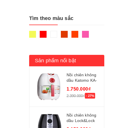
Tìm theo màu sắc
Sản phẩm nổi bật
Nồi chiên không
dầu Katomo KA-
656
1.750.000₫
2.390.000₫
- 27%
Nồi chiên không
dầu Lock&Lock
ECF-302R