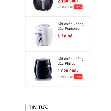
2.150.000₫
2.980.000₫
- 28%
Nồi chiên không
dầu Pensonic
PDF-2201
Liên hệ
Nồi chiên không
dầu Philips
HD9220/20 hàng
1.020.000₫
nhập...
3.790.000₫
- 73%
TIN TỨC