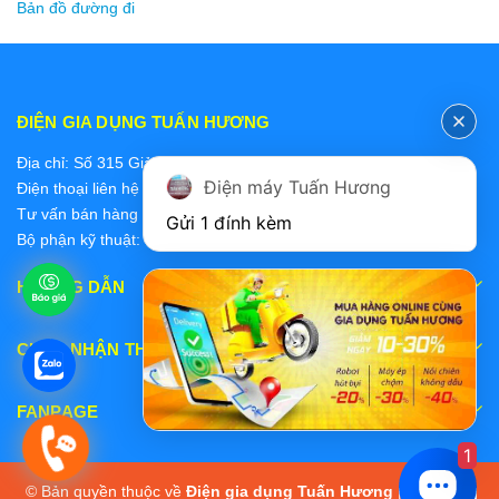
Bản đồ đường đi
ĐIỆN GIA DỤNG TUẤN HƯƠNG
Địa chỉ: Số 315 Giảng Võ, Ba Đình, Hà Nội
Điện máy Tuấn Hương
Điện thoại liên hệ các bộ phận:
Tư vấn bán hàng 2: 0868228637
Gửi 1 đính kèm
Bộ phận kỹ thuật: 0978 319 375
HƯỚNG DẪN
CHẤP NHẬN THANH TOÁN
FANPAGE
1
© Bản quyền thuộc về
Điện gia dụng Tuấn Hương
|
Cung cấp