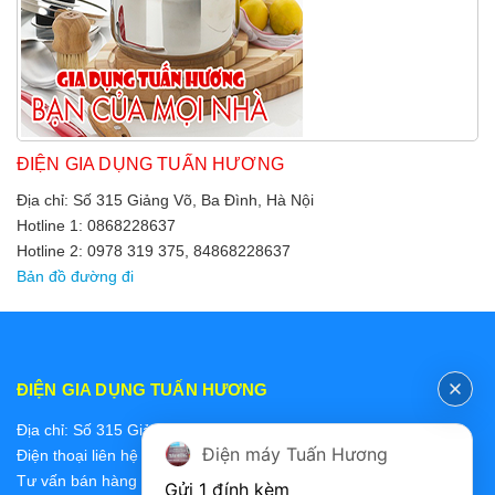
ĐIỆN GIA DỤNG TUẤN HƯƠNG
Địa chỉ: Số 315 Giảng Võ, Ba Đình, Hà Nội
Hotline 1: 0868228637
Hotline 2: 0978 319 375, 84868228637
Bản đồ đường đi
ĐIỆN GIA DỤNG TUẤN HƯƠNG
Địa chỉ: Số 315 Giảng Võ, Ba Đình, Hà Nội
Điện máy Tuấn Hương
Điện thoại liên hệ các bộ phận:
Tư vấn bán hàng 2: 0868228637
Gửi 1 đính kèm