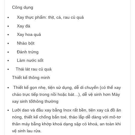
Công dụng
Xay thực phẩm: thịt, cá, rau củ quả
Xay đá
Xay hoa quả
Nhào bột
Đánh trứng
Làm nước sốt
Thái lát rau củ quả
Thiết kế thông minh
Thiết kế gọn nhẹ, tiện sử dụng, dễ di chuyển (có thể xay
cháo trực tiếp trong nồi hoặc bát…), dễ vệ sinh hơn Máy
xay sinh tốthông thường
Lưỡi dao và đầu xay bằng Inox rất bền, tiện xay cả đồ ăn
nóng, thiết kế chống bắn toé, tháo lắp dễ dàng với mô-tơ
thân máy bằng khớp khoá dạng sập có khoá, an toàn khi
vệ sinh lau rửa.