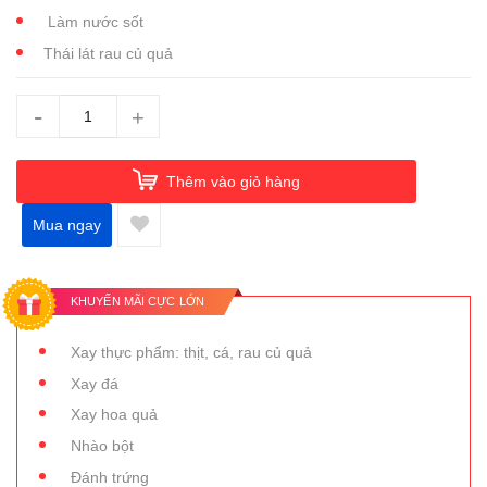
Làm nước sốt
Thái lát rau củ quả
-
+
Thêm vào giỏ hàng
Mua ngay
KHUYẾN MÃI CỰC LỚN
Xay thực phẩm: thịt, cá, rau củ quả
Xay đá
Xay hoa quả
Nhào bột
Đánh trứng