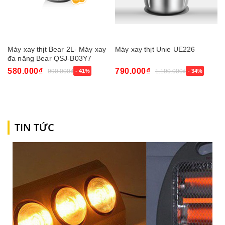
Máy xay thịt Bear 2L- Máy xay
Máy xay thịt Unie UE226
đa năng Bear QSJ-B03Y7
580.000₫
790.000₫
990.000₫
- 41%
1.190.000₫
- 34%
TIN TỨC