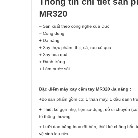
Thông tin chi tiết sản
MR320
– Sản xuất theo công nghệ của Đức
– Công dụng:
+ Đa năng
+ Xay thực phẩm: thịt, cá, rau củ quả
+ Xay hoa quả
+ Đánh trứng
+ Làm nước sốt
Đặc điểm máy xay cầm tay MR320 đa năng
:
+Bộ sản phẩm gồm có: 1 thân máy, 1 đầu đánh trứ
+ Thiết kế gọn nhẹ, tiện sử dụng, dễ di chuyển (có
tố thông thường.
+ Lưỡi dao bằng Inox rất bền, thiết kế chống bắn 
vệ sinh lau rửa.