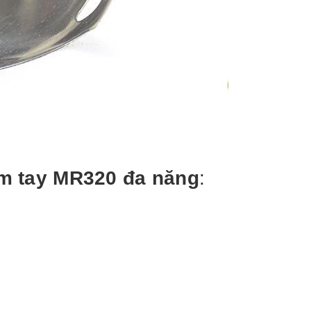
m tay MR320 đa năng
: