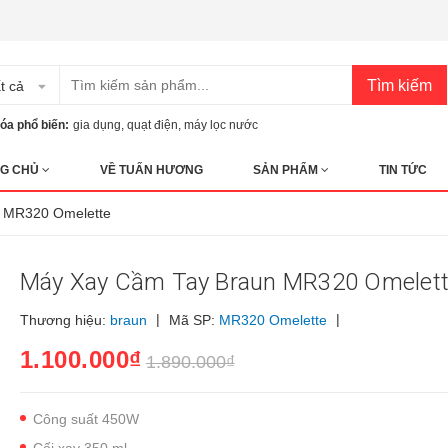
Tìm kiếm
t cả
óa phổ biến:
gia dụng
,
quạt điện
,
máy lọc nước
G CHỦ
VỀ TUẤN HƯƠNG
SẢN PHẨM
TIN TỨC
n MR320 Omelette
Máy Xay Cầm Tay Braun MR320 Omelet
|
|
Thương hiệu:
braun
Mã SP:
MR320 Omelette
1.100.000₫
1.890.000₫
Công suất 450W
Cối xay 350 ml