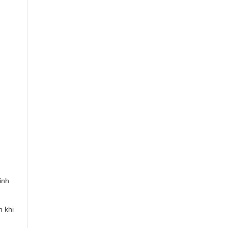
inh
n khi