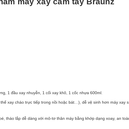
 phẩm máy xay cầm tay Braunz
ng, 1 đầu xay nhuyễn, 1 cối xay khô, 1 cốc nhựa 600ml.
 thể xay cháo trực tiếp trong nồi hoặc bát…), dễ vệ sinh hơn máy xay s
toé, tháo lắp dễ dàng với mô-tơ thân máy bằng khớp dạng xoay, an toà