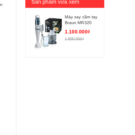
Sản phẩm vừa xem
êu
Máy xay cầm tay
Braun MR320
Omelette
1.100.000₫
1.890.000₫