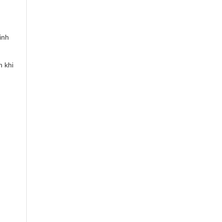
inh
n khi