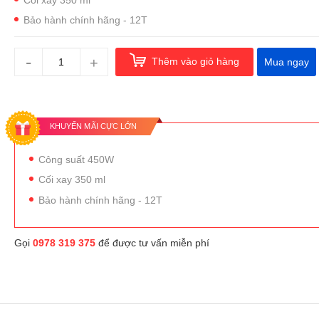
Bảo hành chính hãng - 12T
-
+
Thêm vào giỏ hàng
Mua ngay
KHUYẾN MÃI CỰC LỚN
Công suất 450W
Cối xay 350 ml
Bảo hành chính hãng - 12T
Gọi
0978 319 375
để được tư vấn miễn phí