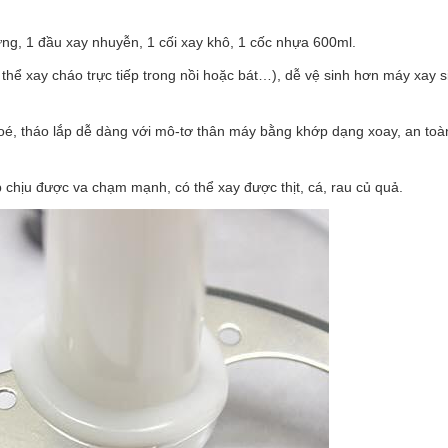
ng, 1 đầu xay nhuyễn, 1 cối xay khô, 1 cốc nhựa 600ml.
 thể xay cháo trực tiếp trong nồi hoặc bát…), dễ vệ sinh hơn máy xay s
toé, tháo lắp dễ dàng với mô-tơ thân máy bằng khớp dạng xoay, an toà
 chịu được va chạm mạnh, có thể xay được thịt, cá, rau củ quả.