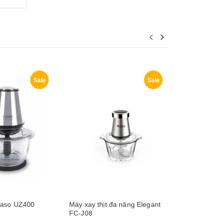
Sale
Sale
 Caso UZ400
Máy xay thịt đa năng Elegant
Máy xay th
FC-J08