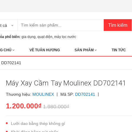
Tìm kiếm
t cả
óa phổ biến:
gia dụng
,
quạt điện
,
máy lọc nước
G CHỦ
VỀ TUẤN HƯƠNG
SẢN PHẨM
TIN TỨC
x DD702141
Máy Xay Cầm Tay Moulinex DD702141
|
|
Thương hiệu:
MOULINEX
Mã SP:
DD702141
1.200.000₫
1.980.000₫
Lưỡi dao bằng thép không gỉ
Khởi động bằng nút nhấn