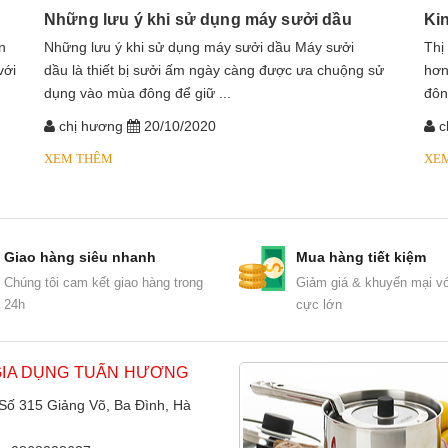
Những lưu ý khi sử dụng máy sưởi dầu
Ki
n
​​​​​​Những lưu ý khi sử dụng máy sưởi dầu Máy sưởi
Thị
với
dầu là thiết bị sưởi ấm ngày càng được ưa chuộng sử
hơn
dụng vào mùa đông để giữ ...
đôn
chị hương
20/10/2020
c
XEM THÊM
XE
Giao hàng siêu nhanh
Mua hàng tiết kiệm
Chúng tôi cam kết giao hàng trong
Giảm giá & khuyến mại vớ
24h
cực lớn
GIA DỤNG TUẤN HƯƠNG
 Số 315 Giảng Võ, Ba Đình, Hà