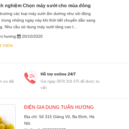
nh nghiệm Chọn máy sưởi cho mùa đông
 trường các loại máy sưởi ấm dường như sôi động
1. Máy sưởi là
 trong những ngày này khi thời tiết chuyển dần sang
sưởi dầu, lò s
g. Nhu cầu sử dụng máy sưởi tăng cao t...
dầu diathermic
hị hương
20/10/2020
chị hương
M THÊM
XEM THÊM
Hỗ trợ online 24/7
i ưu đãi
Gọi ngay 0978 319 375 để được tư
vấn
ĐIỆN GIA DỤNG TUẤN HƯƠNG
Địa chỉ: Số 315 Giảng Võ, Ba Đình, Hà
Nội