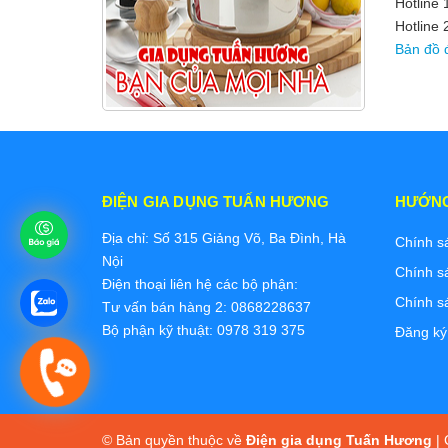
Hotline
Hotline 
Bản đồ 
ĐIỆN GIA DỤNG TUẤN HƯƠNG
HƯỚN
Địa chỉ: Số 315 Giảng Võ, Ba Đình, Hà
Chính s
Nội
Chính s
Điện thoại liên hệ các bộ phận:
Chính s
Tư vấn bán hàng 2: 0868228637
Bộ phận kỹ thuật: 0978 319 375
Đăng ký
© Bản quyền thuộc về
Điện gia dụng Tuấn Hương
|
C