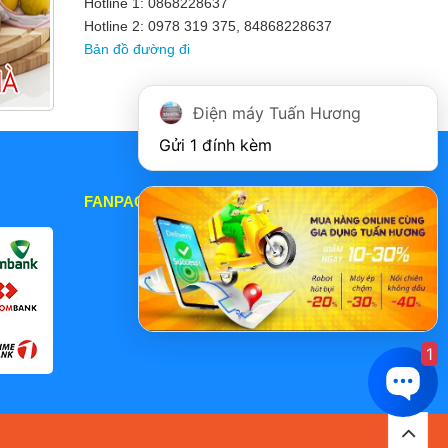
Hotline 1: 0868228637
Hotline 2: 0978 319 375, 84868228637
Bản đồ đường đi
Điện máy Tuấn Hương
Gửi 1 đính kèm
FANPAGE
1