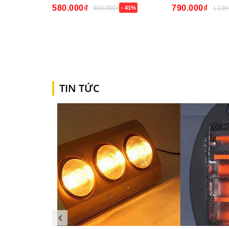
580.000₫
790.000₫
990.000₫
- 41%
1.190
Mua ngay
Mua ngay
TIN TỨC