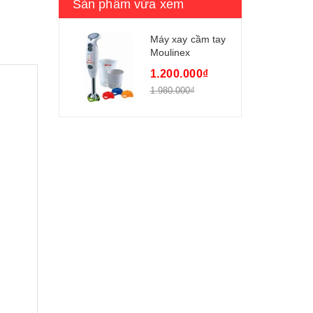
Sản phẩm vừa xem
Máy xay cầm tay
Moulinex
DD702141
1.200.000₫
1.980.000₫