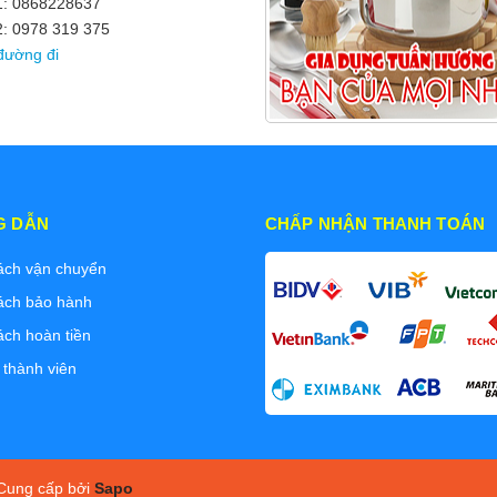
 1: 0868228637
2: 0978 319 375
đường đi
G DẪN
CHẤP NHẬN THANH TOÁN
ách vận chuyển
ách bảo hành
ách hoàn tiền
 thành viên
ung cấp bởi
Sapo