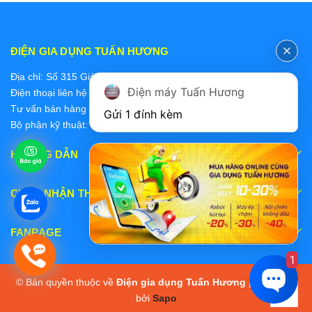
ĐIỆN GIA DỤNG TUẤN HƯƠNG
Địa chỉ: Số 315 Giảng Võ, Ba Đình, Hà Nội
Điện máy Tuấn Hương
Điện thoại liên hệ các bộ phận:
Tư vấn bán hàng 2: 0868228637
Gửi 1 đính kèm
Bộ phận kỹ thuật: 0978 319 375
HƯỚNG DẪN
CHẤP NHẬN THANH TOÁN
FANPAGE
1
© Bản quyền thuộc về
Điện gia dụng Tuấn Hương
|
Cung cấp
bởi
Sapo