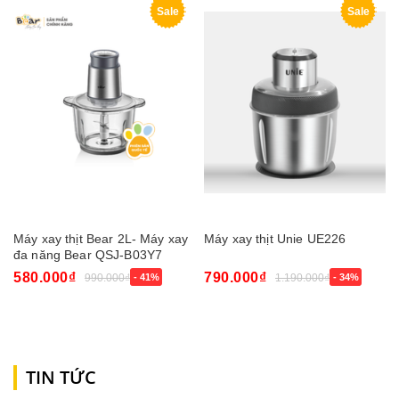
Sale
Sale
Máy xay thịt Bear 2L- Máy xay
Máy xay thịt Unie UE226
đa năng Bear QSJ-B03Y7
580.000₫
790.000₫
990.000₫
- 41%
1.190.000₫
- 34%
TIN TỨC