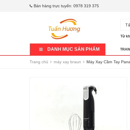
Bán hàng trực tuyến:
0978 319 375
Tấ
Từ kh
DANH MỤC SẢN PHẨM
TRAN
Trang chủ
máy xay braun
Máy Xay Cầm Tay Pan