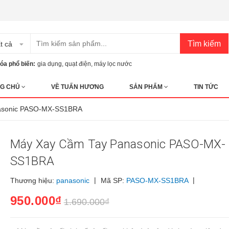
Tìm kiếm
t cả
óa phổ biến:
gia dụng
,
quạt điện
,
máy lọc nước
G CHỦ
VỀ TUẤN HƯƠNG
SẢN PHẨM
TIN TỨC
asonic PASO-MX-SS1BRA
Máy Xay Cầm Tay Panasonic PASO-MX-
SS1BRA
|
|
Thương hiệu:
panasonic
Mã SP:
PASO-MX-SS1BRA
950.000₫
1.690.000₫