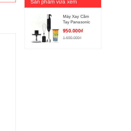
Sản phẩm vừa xem
Máy Xay Cầm
Tay Panasonic
PASO-MX-
950.000₫
SS1BRA
1.690.000₫