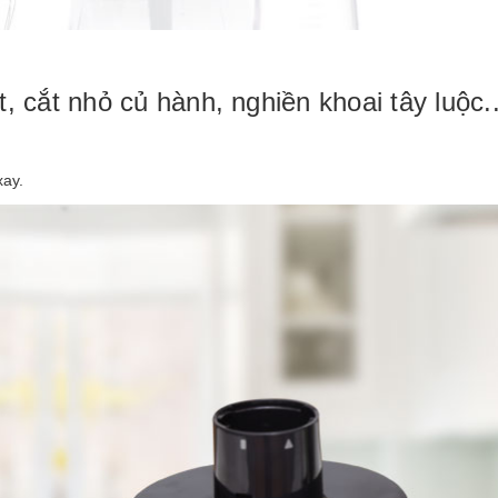
ịt, cắt nhỏ củ hành, nghiền khoai tây luộc..
xay.