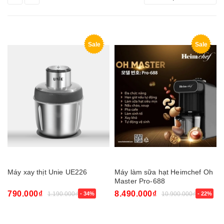
Sale
Sale
Máy xay thịt Unie UE226
Máy làm sữa hạt Heimchef Oh
Master Pro-688
790.000₫
8.490.000₫
1.190.000₫
- 34%
10.900.000₫
- 22%