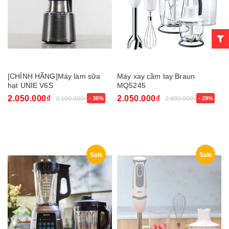
[CHÍNH HÃNG]Máy làm sữa
Máy xay cầm tay Braun
hạt UNIE V6S
MQ5245
2.050.000₫
2.050.000₫
3.190.000₫
- 36%
2.890.000₫
- 29%
Sale
Sale