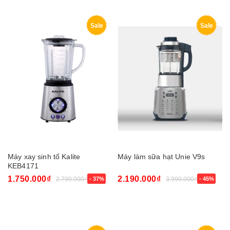
Sale
Sale
Máy xay sinh tố Kalite
Máy làm sữa hạt Unie V9s
KEB4171
1.750.000₫
2.190.000₫
2.790.000₫
- 37%
3.990.000₫
- 45%