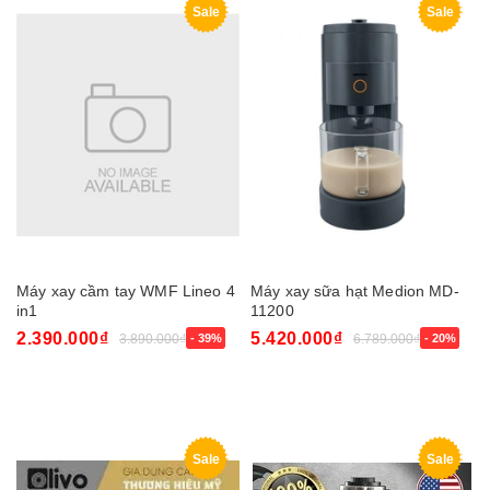
Sale
Sale
Máy xay cầm tay WMF Lineo 4
Máy xay sữa hạt Medion MD-
in1
11200
2.390.000₫
5.420.000₫
3.890.000₫
- 39%
6.789.000₫
- 20%
Sale
Sale