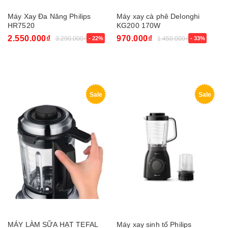
Máy Xay Đa Năng Philips
Máy xay cà phê Delonghi
HR7520
KG200 170W
2.550.000₫
970.000₫
3.290.000₫
- 22%
1.450.000₫
- 33%
Sale
Sale
MÁY LÀM SỮA HẠT TEFAL
Máy xay sinh tố Philips