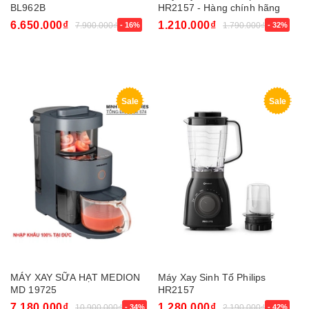
BL962B
HR2157 - Hàng chính hãng
6.650.000₫
1.210.000₫
7.900.000₫
- 16%
1.790.000₫
- 32%
Sale
Sale
MÁY XAY SỮA HẠT MEDION
Máy Xay Sinh Tố Philips
MD 19725
HR2157
7.180.000₫
1.280.000₫
10.900.000₫
- 34%
2.190.000₫
- 42%