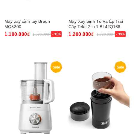
Máy xay cầm tay Braun
Máy Xay Sinh Tố Và Ép Trái
MQ5200
Cây Tefal 2 in 1 BL42Q166
600W
1.100.000₫
1.200.000₫
1.590.900₫
- 31%
1.980.000₫
- 39%
Sale
Sale