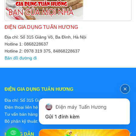
ĐIỆN GIA DỤNG TUẤN HƯƠNG
Địa chỉ: Số 315 Giảng Võ, Ba Đình, Hà Nội
Hotline 1: 0868228637
Hotline 2: 0978 319 375, 84868228637
Bản đồ đường đi
ĐIỆN GIA DỤNG TUẤN HƯƠNG
Địa chỉ: Số 315 Giảng Võ, Ba Đình, Hà Nội
Điện máy Tuấn Hương
Điện thoại liên hệ các bộ phận:
Tư vấn bán hàng 2: 0868228637
Gửi 1 đính kèm
Bộ phận kỹ thuật: 0978 319 375
HƯỚNG DẪN