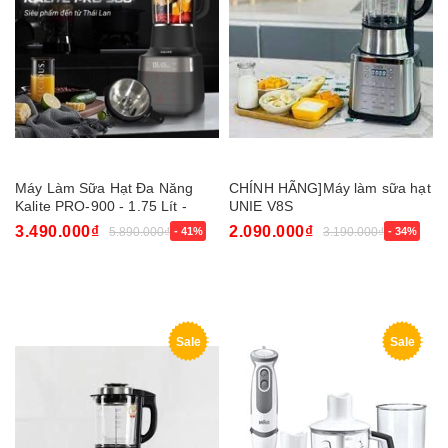
Máy Làm Sữa Hạt Đa Năng
CHÍNH HÃNG]Máy làm sữa hạt
Kalite PRO-900 - 1.75 Lít -
UNIE V8S
2700W - Made In Thái Lan
3.490.000₫
2.090.000₫
5.890.000₫
- 41%
3.190.000₫
- 34%
Sale
Sale