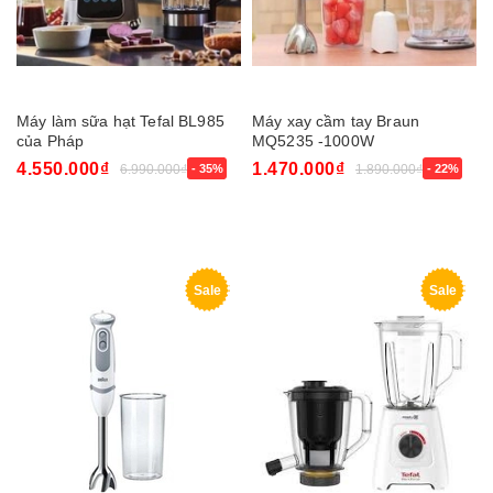
Máy làm sữa hạt Tefal BL985
Máy xay cầm tay Braun
của Pháp
MQ5235 -1000W
4.550.000₫
1.470.000₫
6.990.000₫
- 35%
1.890.000₫
- 22%
Sale
Sale