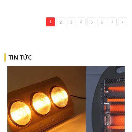
1
2
3
4
5
6
7
TIN TỨC