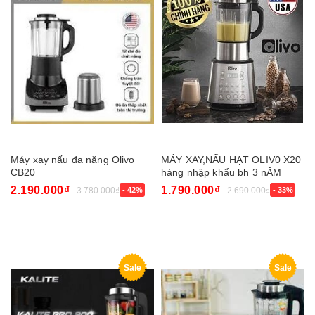
Máy xay nấu đa năng Olivo
MÁY XAY,NẤU HẠT OLIV0 X20
CB20
hàng nhập khẩu bh 3 nĂM
2.190.000₫
1.790.000₫
3.780.000₫
- 42%
2.690.000₫
- 33%
Sale
Sale