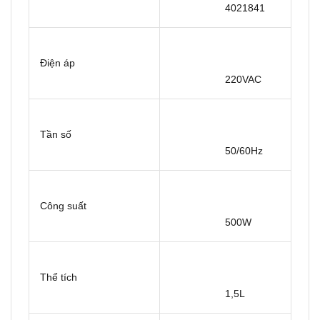
4021841
Điện áp
220VAC
Tần số
50/60Hz
Công suất
500W
Thể tích
1,5L