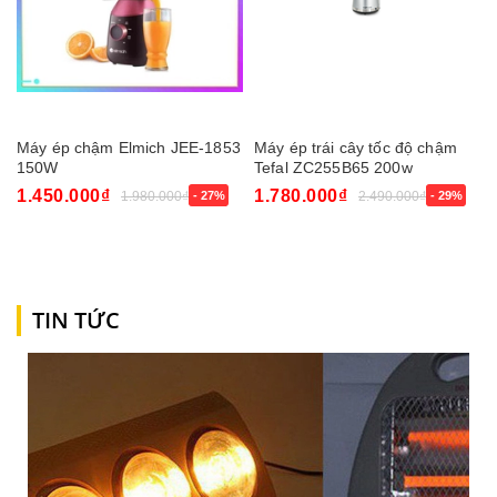
Máy ép chậm Elmich JEE-1853
Máy ép trái cây tốc độ chậm
150W
Tefal ZC255B65 200w
1.450.000₫
1.780.000₫
1.980.000₫
- 27%
2.490.000₫
- 29%
TIN TỨC