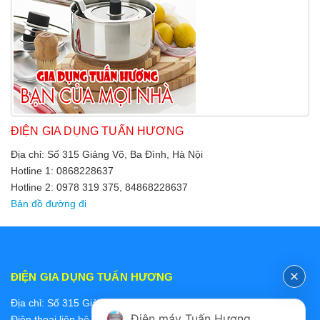
ĐIỆN GIA DỤNG TUẤN HƯƠNG
Địa chỉ: Số 315 Giảng Võ, Ba Đình, Hà Nội
Hotline 1: 0868228637
Hotline 2: 0978 319 375, 84868228637
Bản đồ đường đi
ĐIỆN GIA DỤNG TUẤN HƯƠNG
Địa chỉ: Số 315 Giảng Võ, Ba Đình, Hà Nội
Điện máy Tuấn Hương
Điện thoại liên hệ các bộ phận: