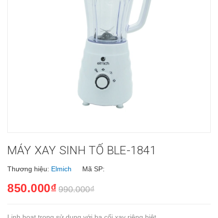
MÁY XAY SINH TỐ BLE-1841
Thương hiệu:
Elmich
Mã SP:
850.000₫
990.000₫
Linh hoạt trong sử dụng với ba cối xay riêng biệt