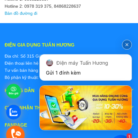
Hotline 2: 0978 319 375, 84868228637
Bản đồ đường đi
ĐIỆN GIA DỤNG TUẤN HƯƠNG
Địa chỉ: Số 315 Giảng Võ, Ba Đình, Hà Nội
Điện máy Tuấn Hương
Điện thoại liên hệ các bộ phận:
Tư vấn bán hàng 2: 0868228637
Gửi 1 đính kèm
Bộ phận kỹ thuật: 0978 319 375
HƯỚNG DẪN
CHẤP NHẬN THANH TOÁN
FANPAGE
1