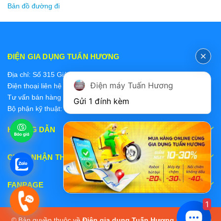
Bản đồ đường đi
ĐIỆN GIA DỤNG TUẤN HƯƠNG
Địa chỉ: Số 315 Giảng Võ, Ba Đình, Hà Nội
Điện máy Tuấn Hương
Điện thoại liên hệ các bộ phận:
Tư vấn bán hàng 2: 0868228637
Gửi 1 đính kèm
Bộ phận kỹ thuật: 0978 319 375
HƯỚNG DẪN
CHẤP NHẬN THANH TOÁN
FANPAGE
1
© Bản quyền thuộc về
Điện gia dụng Tuấn Hương
|
Cung cấp