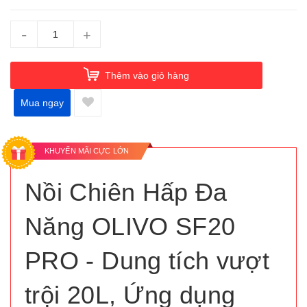
-
+
Thêm vào giỏ hàng
Mua ngay
KHUYẾN MÃI CỰC LỚN
Nồi Chiên Hấp Đa
Năng OLIVO SF20
PRO - Dung tích vượt
trội 20L, Ứng dụng