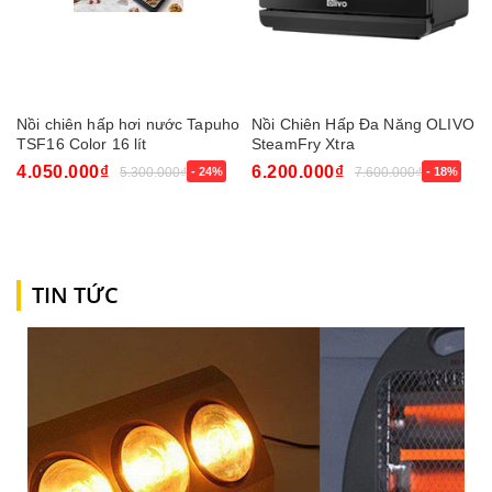
Nồi chiên hấp hơi nước Tapuho
Nồi Chiên Hấp Đa Năng OLIVO
TSF16 Color 16 lít
SteamFry Xtra
4.050.000₫
6.200.000₫
5.300.000₫
- 24%
7.600.000₫
- 18%
TIN TỨC