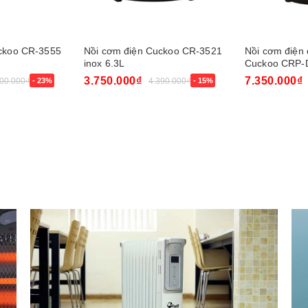
ckoo CR-3555
Nồi cơm điện Cuckoo CR-3521
Nồi cơm điện 
inox 6.3L
Cuckoo CRP
3.750.000₫
7.350.000₫
100.000₫
- 23%
4.390.000₫
- 15%
Mua ngay
Mua ngay