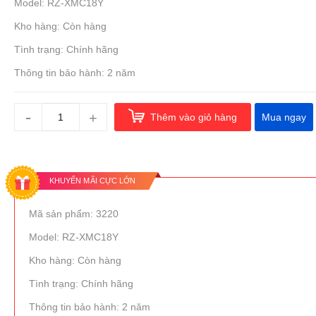
Model: RZ-XMC18Y
Kho hàng: Còn hàng
Tình trạng: Chính hãng
Thông tin bảo hành: 2 năm
-
+
Thêm vào giỏ hàng
Mua ngay
KHUYẾN MÃI CỰC LỚN
Mã sản phẩm: 3220
Model: RZ-XMC18Y
Kho hàng: Còn hàng
Tình trạng: Chính hãng
Thông tin bảo hành: 2 năm