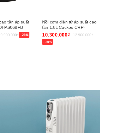
cao tần áp suất
Nồi cơm điện tử áp suất cao
Nồi cơm điệ
-DHAS069FB
tần 1.8L Cuckoo CRP-
kép Cucko
NHTR1010FW
NHTR0610
10.300.000₫
9.500.00
9.900.000₫
- 26%
12.900.000₫
- 20%
Mua ngay
Mua ngay