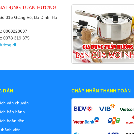
GIA DỤNG TUẤN HƯƠNG
 Số 315 Giảng Võ, Ba Đình, Hà
 1: 0868228637
2: 0978 319 375
đường đi
G DẪN
CHẤP NHẬN THANH TOÁN
ách vận chuyển
ách bảo hành
ách hoàn tiền
 thành viên