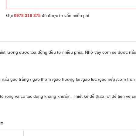
Gọi
0978 319 375
để được tư vấn miễn phí
nhiệt lượng được tỏa đồng đều từ nhiều phía. Nhờ vậy cơm sẽ được nấ
nấu gạo trắng / gạo thơm /gạo hương lài /gạo lức /gạo nếp /cơm trộn
 to rộng và có tác dụng kháng khuẩn . Thiết kế dễ tháo rời để tiện vệ si
8Y