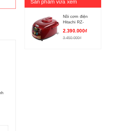
Sản phẩm vừa xem
Nồi cơm điện
Hitachi RZ-
XMC18Y
2.390.000₫
3.450.000₫
u
nh