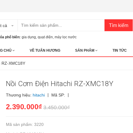
Tìm kiếm
t cả
óa phổ biến:
gia dụng
,
quạt điện
,
máy lọc nước
G CHỦ
VỀ TUẤN HƯƠNG
SẢN PHẨM
TIN TỨC
hi RZ-XMC18Y
Nồi Cơm Điện Hitachi RZ-XMC18Y
|
|
Thương hiệu:
hitachi
Mã SP:
2.390.000₫
3.450.000₫
Mã sản phẩm: 3220