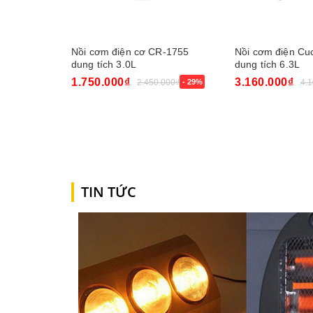
Nồi cơm điện cơ CR-1755
Nồi cơm điện Cu
dung tích 3.0L
dung tích 6.3L
1.750.000₫
3.160.000₫
2.450.000₫
- 29%
4.
Mua ngay
Mua ngay
TIN TỨC