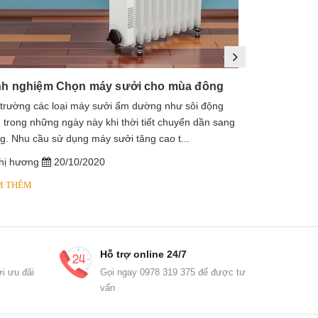
nh nghiệm Chọn máy sưởi cho mùa đông
 trường các loại máy sưởi ấm dường như sôi động
1. Máy sưởi là
 trong những ngày này khi thời tiết chuyển dần sang
sưởi dầu, lò s
g. Nhu cầu sử dụng máy sưởi tăng cao t...
dầu diathermic
hị hương
20/10/2020
chị hương
M THÊM
XEM THÊM
Hỗ trợ online 24/7
i ưu đãi
Gọi ngay 0978 319 375 để được tư
vấn