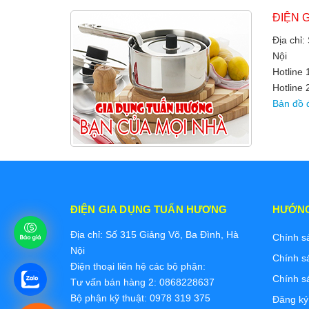
ĐIỆN 
Địa chỉ:
Nội
Hotline
Hotline 
Bản đồ 
ĐIỆN GIA DỤNG TUẤN HƯƠNG
HƯỚN
Địa chỉ: Số 315 Giảng Võ, Ba Đình, Hà
Chính s
Nội
Chính s
Điện thoại liên hệ các bộ phận:
Chính s
Tư vấn bán hàng 2: 0868228637
Bộ phận kỹ thuật: 0978 319 375
Đăng ký