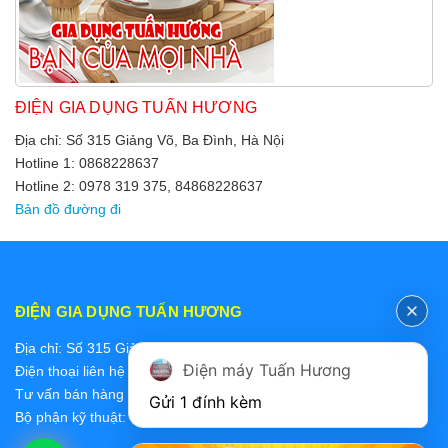
ĐIỆN GIA DỤNG TUẤN HƯƠNG
Địa chỉ: Số 315 Giảng Võ, Ba Đình, Hà Nội
Hotline 1: 0868228637
Hotline 2: 0978 319 375, 84868228637
Bản đồ đường đi
ĐIỆN GIA DỤNG TUẤN HƯƠNG
Địa chỉ: Số 315 Giảng Võ, Ba Đình, Hà Nội
Điện máy Tuấn Hương
Điện thoại liên hệ các bộ phận:
Tư vấn bán hàng 2: 0868228637
Gửi 1 đính kèm
Bộ phận kỹ thuật: 0978 319 375