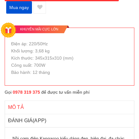
Mua ngay
KHUYẾN MÃI CỰC LỚN
Điện áp: 220/50Hz
Khối lượng: 3,68 kg
Kích thước: 345x315x310 (mm)
Công suất: 700W
Bảo hành: 12 tháng
Gọi
0978 319 375
để được tư vấn miễn phí
MÔ TẢ
ĐÁNH GIÁ(APP)
Nồi cơm điện Kangaroo kiểu dáng đẹp, hiện đại, đa chức