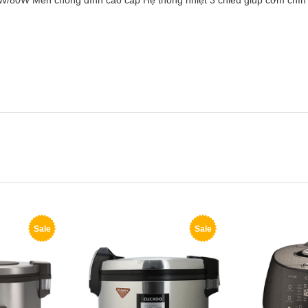
30W/80W Men chống dính cao cấp Hệ thống nhiệt 3 chiều giúp cơm chín
Sale
Sale