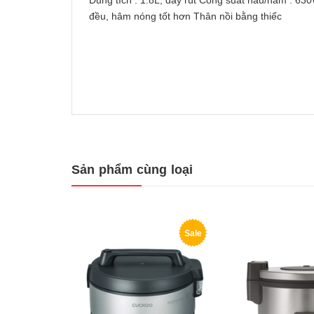
Dung tích : 1.8L, dây rút Công suất nấu/hâm : 6
đều, hâm nóng tốt hơn Thân nồi bằng thiếc
Sản phẩm cùng loại
Sale