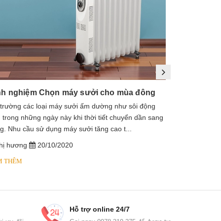
nh nghiệm Chọn máy sưởi cho mùa đông
 trường các loại máy sưởi ấm dường như sôi động
1. Máy sưởi là
 trong những ngày này khi thời tiết chuyển dần sang
sưởi dầu, lò s
g. Nhu cầu sử dụng máy sưởi tăng cao t...
dầu diathermic
hị hương
20/10/2020
chị hương
M THÊM
XEM THÊM
Hỗ trợ online 24/7