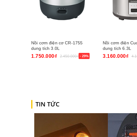
Nồi cơm điện cơ CR-1755
Nồi cơm điện Cu
dung tích 3.0L
dung tích 6.3L
1.750.000₫
3.160.000₫
2.450.000₫
- 29%
4.
Mua ngay
Mua ngay
TIN TỨC