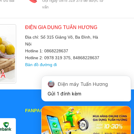
i ưu đãi
Gọi ngay 0978 319 375 để được tư
vấn
ĐIỆN GIA DỤNG TUẤN HƯƠNG
Địa chỉ: Số 315 Giảng Võ, Ba Đình, Hà
Nội
Hotline 1: 0868228637
Hotline 2: 0978 319 375, 84868228637
Bản đồ đường đi
Điện máy Tuấn Hương
Gửi 1 đính kèm
FANPAGE