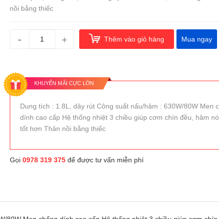
nồi bằng thiếc
-
+
Thêm vào giỏ hàng
Mua ngay
KHUYẾN MÃI CỰC LỚN
Dung tích : 1.8L, dây rút Công suất nấu/hâm : 630W/80W Men 
dính cao cấp Hệ thống nhiệt 3 chiều giúp cơm chín đều, hâm n
tốt hơn Thân nồi bằng thiếc
Gọi
0978 319 375
để được tư vấn miễn phí