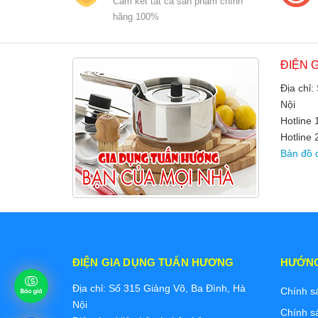
Cam kết tất cả sản phẩm chính
hãng 100%
ĐIỆN 
Địa chỉ:
Nội
Hotline
Hotline 
Bản đồ 
ĐIỆN GIA DỤNG TUẤN HƯƠNG
HƯỚN
Địa chỉ: Số 315 Giảng Võ, Ba Đình, Hà
Chính s
Nội
Chính s