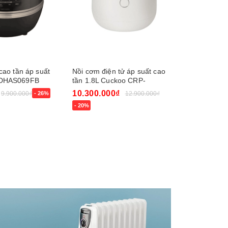
cao tần áp suất
Nồi cơm điện tử áp suất cao
Nồi cơm điệ
-DHAS069FB
tần 1.8L Cuckoo CRP-
kép Cucko
NHTR1010FW
NHTR0610
10.300.000₫
9.500.00
9.900.000₫
- 26%
12.900.000₫
- 20%
Mua ngay
Mua ngay