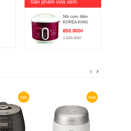
Sản phẩm vừa xem
Nồi cơm điện
KOREA KING.
KRC-18R
850.000₫
1.020.000₫
Sale
Sale