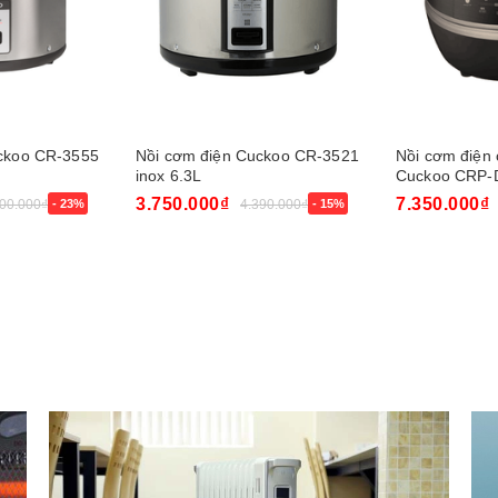
ckoo CR-3555
Nồi cơm điện Cuckoo CR-3521
Nồi cơm điện 
inox 6.3L
Cuckoo CRP
3.750.000₫
7.350.000₫
100.000₫
- 23%
4.390.000₫
- 15%
Mua ngay
Mua ngay