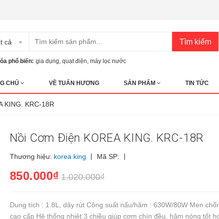
Tìm kiếm
t cả
óa phổ biến:
gia dụng
,
quạt điện
,
máy lọc nước
G CHỦ
VỀ TUẤN HƯƠNG
SẢN PHẨM
TIN TỨC
A KING. KRC-18R
Nồi Cơm Điện KOREA KING. KRC-18R
|
|
Thương hiệu:
korea king
Mã SP:
850.000₫
1.020.000₫
Dung tích : 1.8L, dây rút Công suất nấu/hâm : 630W/80W Men chố
cao cấp Hệ thống nhiệt 3 chiều giúp cơm chín đều, hâm nóng tốt 