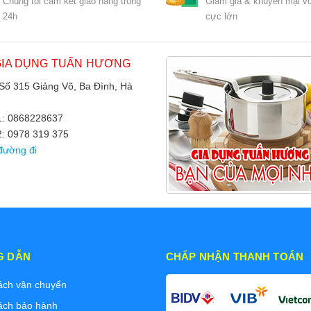
Chúng tôi cam kết giao hàng trong
Giảm giá & khuyến mại vớ
24h
cực lớn
GIA DỤNG TUẤN HƯƠNG
 Số 315 Giảng Võ, Ba Đình, Hà
 1: 0868228637
2: 0978 319 375
đường đi
G DẪN
CHẤP NHẬN THANH TOÁN
ách vận chuyển
ách bảo hành