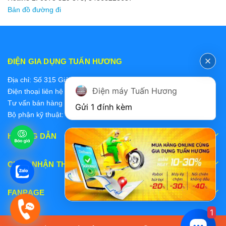
Bản đồ đường đi
ĐIỆN GIA DỤNG TUẤN HƯƠNG
Địa chỉ: Số 315 Giảng Võ, Ba Đình, Hà Nội
Điện máy Tuấn Hương
Điện thoại liên hệ các bộ phận:
Tư vấn bán hàng 2: 0868228637
Gửi 1 đính kèm
Bộ phận kỹ thuật: 0978 319 375
HƯỚNG DẪN
CHẤP NHẬN THANH TOÁN
FANPAGE
1