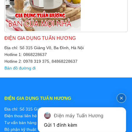
ĐIỆN GIA DỤNG TUẤN HƯƠNG
Địa chỉ: Số 315 Giảng Võ, Ba Đình, Hà Nội
Hotline 1: 0868228637
Hotline 2: 0978 319 375, 84868228637
Bản đồ đường đi
ĐIỆN GIA DỤNG TUẤN HƯƠNG
Địa chỉ: Số 315 Giảng Võ, Ba Đình, Hà Nội
Điện máy Tuấn Hương
Điện thoại liên hệ các bộ phận:
Tư vấn bán hàng 2: 0868228637
Gửi 1 đính kèm
Bộ phận kỹ thuật: 0978 319 375