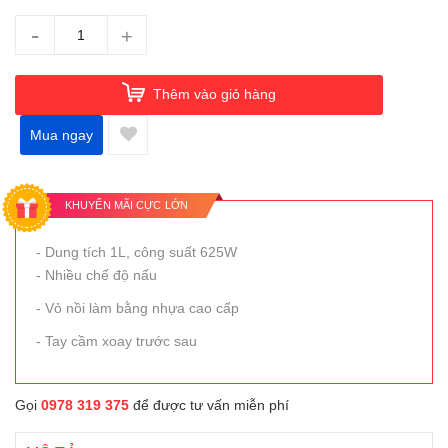
-
+
Thêm vào giỏ hàng
Mua ngay
KHUYẾN MÃI CỰC LỚN
- Dung tích 1L, công suất 625W
- Nhiều chế độ nấu
- Vỏ nồi làm bằng nhựa cao cấp
- Tay cầm xoay trước sau
Gọi
0978 319 375
để được tư vấn miễn phí