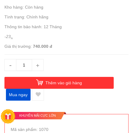
Kho hàng: Còn hàng
Tình trạng: Chính hãng
Thông tin bảo hành: 12 Tháng
-23
%
Giá thị trường:
740.000 đ
-
+
Thêm vào giỏ hàng
Mua ngay
KHUYẾN MÃI CỰC LỚN
Mã sản phẩm: 1070