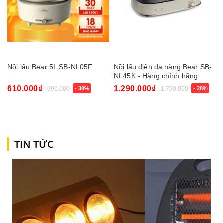
Nồi lẩu Bear 5L SB-NL05F
Nồi lẩu điện đa năng Bear SB-
NL45K - Hàng chính hãng
610.000₫
1.290.000₫
990.000₫
- 38%
1.790.000₫
- 28%
TIN TỨC