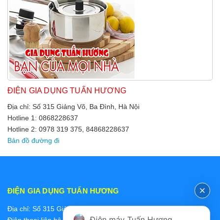
ĐIỆN GIA DỤNG TUẤN HƯƠNG
Địa chỉ: Số 315 Giảng Võ, Ba Đình, Hà Nội
Hotline 1: 0868228637
Hotline 2: 0978 319 375, 84868228637
Bản đồ đường đi
ĐIỆN GIA DỤNG TUẤN HƯƠNG
Địa chỉ: Số 315 Giảng Võ, Ba Đình, Hà Nội
Điện máy Tuấn Hương
Điện thoại liên hệ các bộ phận: