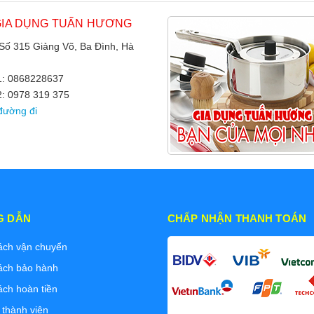
GIA DỤNG TUẤN HƯƠNG
 Số 315 Giảng Võ, Ba Đình, Hà
 1: 0868228637
2: 0978 319 375
đường đi
G DẪN
CHẤP NHẬN THANH TOÁN
ách vận chuyển
ách bảo hành
ách hoàn tiền
 thành viên