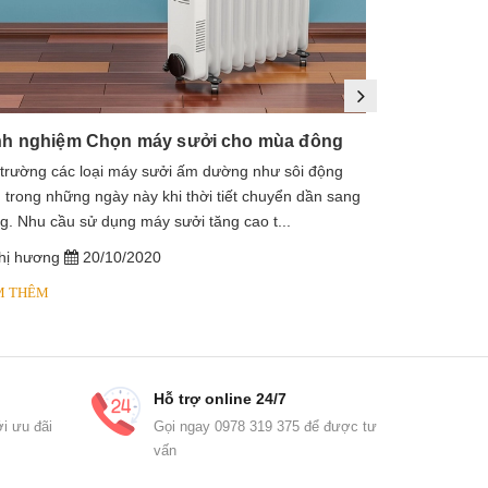
nh nghiệm Chọn máy sưởi cho mùa đông
 trường các loại máy sưởi ấm dường như sôi động
1. Máy sưởi là
 trong những ngày này khi thời tiết chuyển dần sang
sưởi dầu, lò s
g. Nhu cầu sử dụng máy sưởi tăng cao t...
dầu diathermic
hị hương
20/10/2020
chị hương
M THÊM
XEM THÊM
Hỗ trợ online 24/7
i ưu đãi
Gọi ngay 0978 319 375 để được tư
vấn