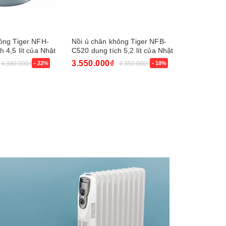
ông Tiger NFH-
Nồi ủ chân không Tiger NFB-
Chảo Cooke
 4,5 lít của Nhật
C520 dung tích 5,2 lít của Nhật
Bản
3.550.000₫
1.790.00
4.380.000₫
- 22%
4.350.000₫
- 18%
Mua ngay
Mua ngay