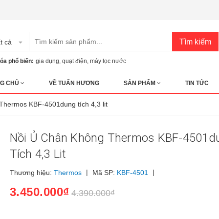
Tìm kiếm
t cả
óa phổ biến:
gia dụng
,
quạt điện
,
máy lọc nước
G CHỦ
VỀ TUẤN HƯƠNG
SẢN PHẨM
TIN TỨC
Thermos KBF-4501dung tích 4,3 lit
Nồi Ủ Chân Không Thermos KBF-4501d
Tích 4,3 Lit
|
|
Thương hiệu:
Thermos
Mã SP:
KBF-4501
3.450.000₫
4.390.000₫