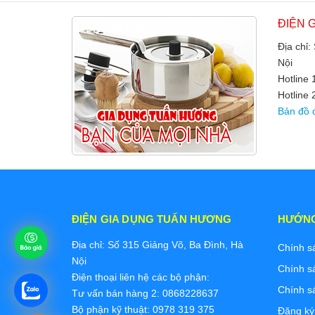
ĐIỆN 
Địa chỉ:
Nội
Hotline
Hotline 
Bản đồ 
ĐIỆN GIA DỤNG TUẤN HƯƠNG
HƯỚN
Địa chỉ: Số 315 Giảng Võ, Ba Đình, Hà
Chính s
Nội
Chính s
Điện thoại liên hệ các bộ phận:
Chính s
Tư vấn bán hàng 2: 0868228637
Bộ phận kỹ thuật: 0978 319 375
Đăng ký