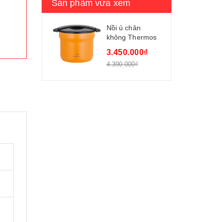
Sản phẩm vừa xem
Nồi ủ chân
không Thermos
KBF-4501dung
3.450.000₫
tích 4,3 lit
4.390.000₫