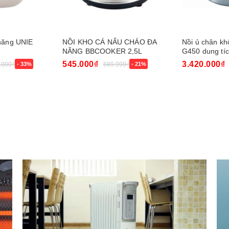
năng UNIE
NỒI KHO CÁ NẤU CHÁO ĐA
Nồi ủ chân kh
NĂNG BBCOOKER 2,5L
G450 dung tích
Bản
545.000₫
3.420.000₫
.000₫
- 33%
689.999₫
- 21%
Mua ngay
Mua ngay