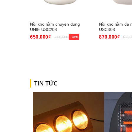
Nồi kho hầm chuyên dụng
Nồi kho hầm đa 
UNIE USC208
USC308
650.000₫
870.000₫
990.000₫
- 34%
1.290
Mua ngay
Mua ngay
TIN TỨC