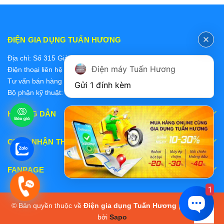
ĐIỆN GIA DỤNG TUẤN HƯƠNG
Địa chỉ: Số 315 Giảng Võ, Ba Đình, Hà Nội
Điện máy Tuấn Hương
Điện thoại liên hệ các bộ phận:
Tư vấn bán hàng 2: 0868228637
Gửi 1 đính kèm
Bộ phận kỹ thuật: 0978 319 375
HƯỚNG DẪN
CHẤP NHẬN THANH TOÁN
FANPAGE
1
© Bản quyền thuộc về
Điện gia dụng Tuấn Hương
|
Cung cấp
bởi
Sapo