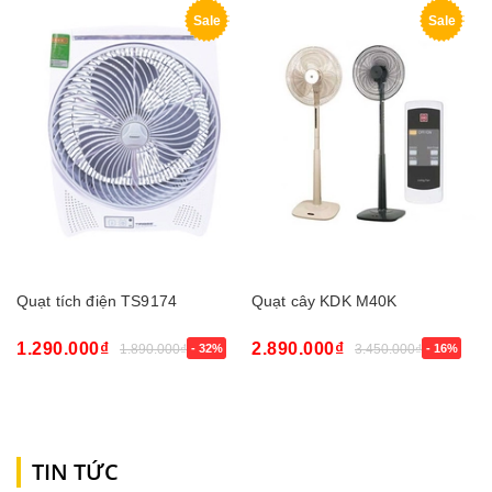
Sale
Sale
Quạt tích điện TS9174
Quạt cây KDK M40K
1.290.000₫
2.890.000₫
1.890.000₫
- 32%
3.450.000₫
- 16%
TIN TỨC