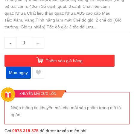
bi) Sải cánh: 40cm Số cánh quạt: 3 cánh Chất liệu cánh
quạt: Nhựa Chất liệu thân quạt: Nhựa ABS cao cấp Màu
sắc: Xám, Vàng Tính năng làm mát Chế độ gió: 2 chế độ (Gió
thường, Gió tự nhiên) Tốc độ gió: 3 tốc độ Lưu...
-
+
Thêm vào giỏ hàng
Mua ngay
KHUYẾN MÃI CỰC LỚN
Nhập thông tin khuyến mãi cho mỗi sản phẩm trong mô tả
ngắn
Gọi
0978 319 375
để được tư vấn miễn phí