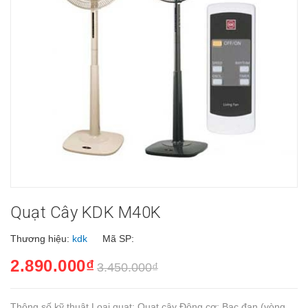
Quạt Cây KDK M40K
Thương hiệu:
kdk
Mã SP:
2.890.000₫
3.450.000₫
Thông số kỹ thuật Loại quạt: Quạt cây Động cơ: Bạc đạn (vòng