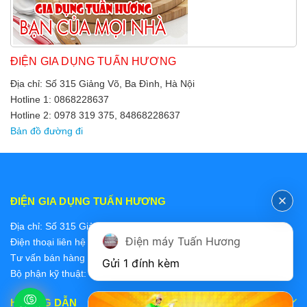
ĐIỆN GIA DỤNG TUẤN HƯƠNG
Địa chỉ: Số 315 Giảng Võ, Ba Đình, Hà Nội
Hotline 1: 0868228637
Hotline 2: 0978 319 375, 84868228637
Bản đồ đường đi
ĐIỆN GIA DỤNG TUẤN HƯƠNG
Địa chỉ: Số 315 Giảng Võ, Ba Đình, Hà Nội
Điện máy Tuấn Hương
Điện thoại liên hệ các bộ phận:
Tư vấn bán hàng 2: 0868228637
Gửi 1 đính kèm
Bộ phận kỹ thuật: 0978 319 375
HƯỚNG DẪN