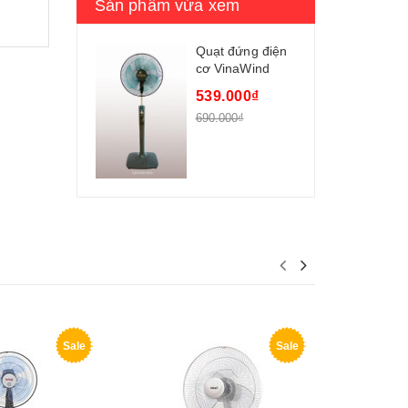
Sản phẩm vừa xem
Quạt đứng điện
cơ VinaWind
QD-400MS
539.000₫
690.000₫
Sale
Sale