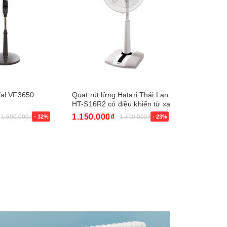
fal VF3650
Quạt rút lửng Hatari Thái Lan
Quạt không
HT-S16R2 có điều khiển từ xa
Dyson Pure
1.150.000₫
12.250.0
1.690.000₫
- 32%
1.490.000₫
- 23%
- 17%
Mua ngay
Mua ngay