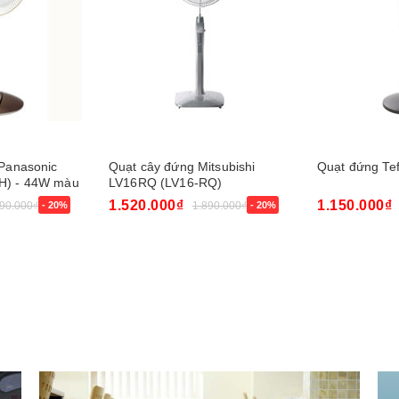
 Panasonic
Quạt cây đứng Mitsubishi
Quạt đứng Te
H) - 44W màu
LV16RQ (LV16-RQ)
1.520.000₫
1.150.000₫
890.000₫
- 20%
1.890.000₫
- 20%
Mua ngay
Mua ngay