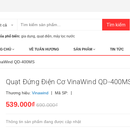
Tìm kiếm
t cả
óa phổ biến:
gia dụng
,
quạt điện
,
máy lọc nước
G CHỦ
VỀ TUẤN HƯƠNG
SẢN PHẨM
TIN TỨC
VinaWind QD-400MS
Quạt Đứng Điện Cơ VinaWind QD-400M
|
|
Thương hiệu:
Vinawind
Mã SP:
539.000₫
690.000₫
Thông tin sản phẩm đang được cập nhật