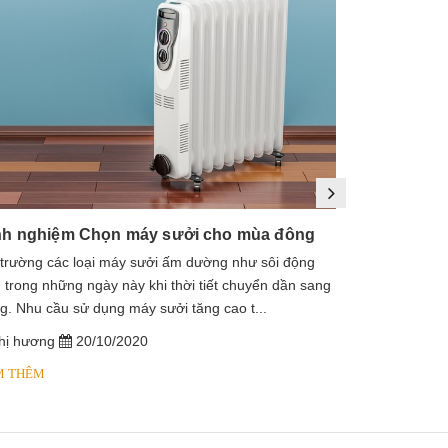
nh nghiệm Chọn máy sưởi cho mùa đông
 trường các loại máy sưởi ấm dường như sôi động
1. Máy sưởi là
 trong những ngày này khi thời tiết chuyển dần sang
sưởi dầu, lò s
g. Nhu cầu sử dụng máy sưởi tăng cao t...
dầu diathermic
hị hương
20/10/2020
chị hương
M THÊM
XEM THÊM