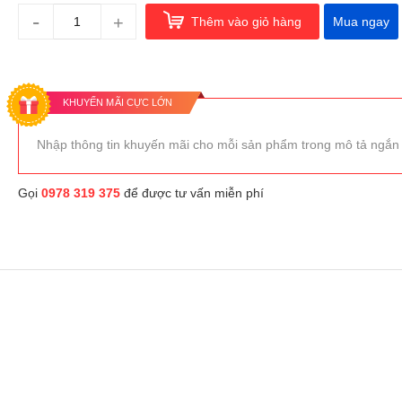
-
+
Thêm vào giỏ hàng
Mua ngay
KHUYẾN MÃI CỰC LỚN
Nhập thông tin khuyến mãi cho mỗi sản phẩm trong mô tả ngắn
Gọi
0978 319 375
để được tư vấn miễn phí