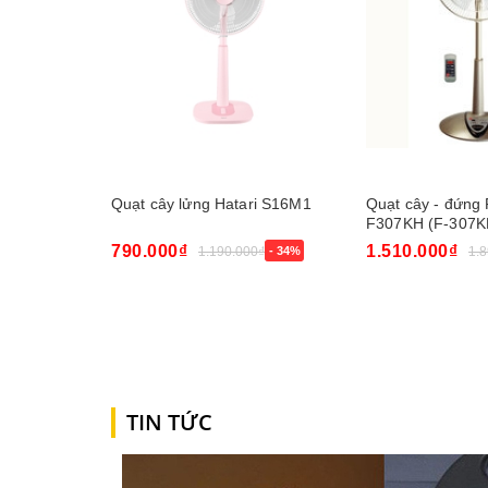
Quạt cây lửng Hatari S16M1
Quạt cây - đứng
F307KH (F-307K
B/S
790.000₫
1.510.000₫
1.190.000₫
- 34%
1.
Mua ngay
Mua ngay
TIN TỨC