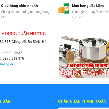
Giao hàng siêu nhanh
Mua hàng tiết kiệm
Chúng tôi cam kết giao hàng trong
Giảm giá & khuyến mại vớ
24h
cực lớn
GIA DỤNG TUẤN HƯƠNG
 Số 315 Giảng Võ, Ba Đình, Hà
 1: 0868228637
2: 0978 319 375
đường đi
G DẪN
CHẤP NHẬN THANH TOÁN