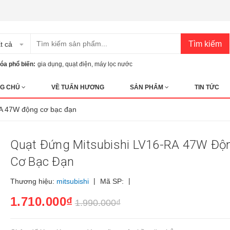
Tìm kiếm
t cả
óa phổ biến:
gia dụng
,
quạt điện
,
máy lọc nước
G CHỦ
VỀ TUẤN HƯƠNG
SẢN PHẨM
TIN TỨC
RA 47W động cơ bạc đạn
Quạt Đứng Mitsubishi LV16-RA 47W Độ
Cơ Bạc Đạn
|
|
Thương hiệu:
mitsubishi
Mã SP:
1.710.000₫
1.990.000₫