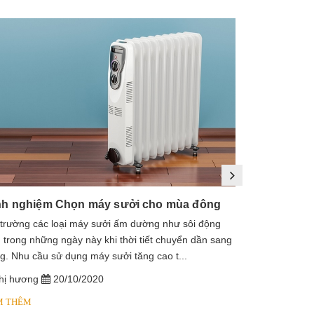
nh nghiệm Chọn máy sưởi cho mùa đông
 trường các loại máy sưởi ấm dường như sôi động
1. Máy sưởi là
 trong những ngày này khi thời tiết chuyển dần sang
sưởi dầu, lò s
g. Nhu cầu sử dụng máy sưởi tăng cao t...
dầu diathermic
hị hương
20/10/2020
chị hương
M THÊM
XEM THÊM