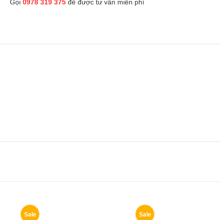
Gọi
0978 319 375
để được tư vấn miễn phí
Sale
Sale