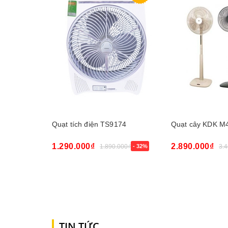
Quạt tích điện TS9174
Quạt cây KDK M
1.290.000₫
2.890.000₫
1.890.000₫
- 32%
3.
Mua ngay
Mua ngay
TIN TỨC