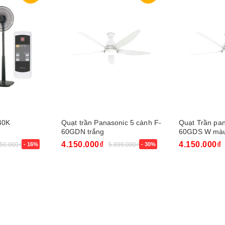
40K
Quạt trần Panasonic 5 cánh F-
Quạt Trần pan
60GDN trắng
60GDS W màu
4.150.000₫
4.150.000₫
450.000₫
- 16%
5.899.000₫
- 30%
Mua ngay
Mua ngay