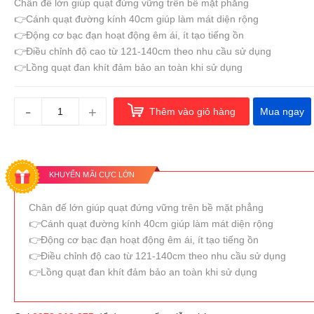
Chân đế lớn giúp quạt đứng vững trên bề mặt phẳng
👉Cánh quạt đường kính 40cm giúp làm mát diện rộng
👉Động cơ bạc đạn hoạt động êm ái, ít tạo tiếng ồn
👉Điều chỉnh độ cao từ 121-140cm theo nhu cầu sử dụng
👉Lồng quạt đan khít đảm bảo an toàn khi sử dụng
-
+
Thêm vào giỏ hàng
Mua ngay
KHUYẾN MÃI CỰC LỚN
Chân đế lớn giúp quạt đứng vững trên bề mặt phẳng
👉Cánh quạt đường kính 40cm giúp làm mát diện rộng
👉Động cơ bạc đạn hoạt động êm ái, ít tạo tiếng ồn
👉Điều chỉnh độ cao từ 121-140cm theo nhu cầu sử dụng
👉Lồng quạt đan khít đảm bảo an toàn khi sử dụng