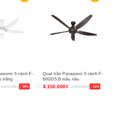
asonic 5 cánh F-
Quạt trần Panasonic 5 cánh F-
Quạt trần
 trắng
60GDS B màu nâu
4.150.000₫
7.100.00
5.890.000₫
- 30%
8.900.000₫
- 53%
Mua ngay
Mua ngay