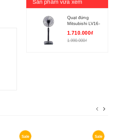
Sản phẩm vừa xem
Quạt đứng
Mitsubishi LV16-
RA 47W động cơ
1.710.000₫
bạc đạn
1.990.000₫
Sale
Sale