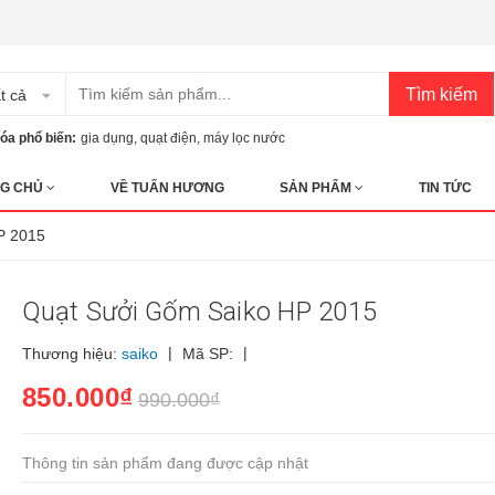
Tìm kiếm
t cả
óa phổ biến:
gia dụng
,
quạt điện
,
máy lọc nước
G CHỦ
VỀ TUẤN HƯƠNG
SẢN PHẨM
TIN TỨC
P 2015
Quạt Sưởi Gốm Saiko HP 2015
|
|
Thương hiệu:
saiko
Mã SP:
850.000₫
990.000₫
Thông tin sản phẩm đang được cập nhật