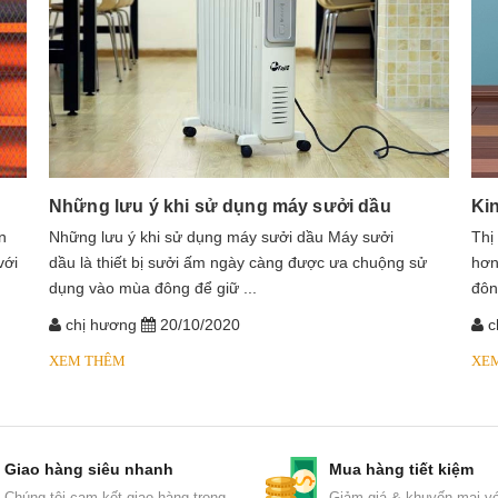
Những lưu ý khi sử dụng máy sưởi dầu
Ki
n
​​​​​​Những lưu ý khi sử dụng máy sưởi dầu Máy sưởi
Thị
với
dầu là thiết bị sưởi ấm ngày càng được ưa chuộng sử
hơn
dụng vào mùa đông để giữ ...
đôn
chị hương
20/10/2020
c
XEM THÊM
XE
Giao hàng siêu nhanh
Mua hàng tiết kiệm
Chúng tôi cam kết giao hàng trong
Giảm giá & khuyến mại vớ