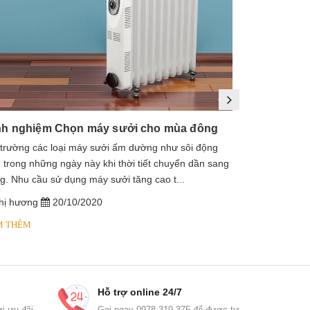
nh nghiệm Chọn máy sưởi cho mùa đông
 trường các loại máy sưởi ấm dường như sôi động
1. Máy sưởi là
 trong những ngày này khi thời tiết chuyển dần sang
sưởi dầu, lò s
g. Nhu cầu sử dụng máy sưởi tăng cao t...
dầu diathermic
hị hương
20/10/2020
chị hương
M THÊM
XEM THÊM
Hỗ trợ online 24/7
i ưu đãi
Gọi ngay 0978 319 375 để được tư