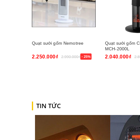
Quạt sưởi gốm Nemotree
Quạt sưởi gốm C
MCH-2000L
2.250.000₫
2.040.000₫
2.990.000₫
- 25%
2.
Mua ngay
Mua ngay
TIN TỨC