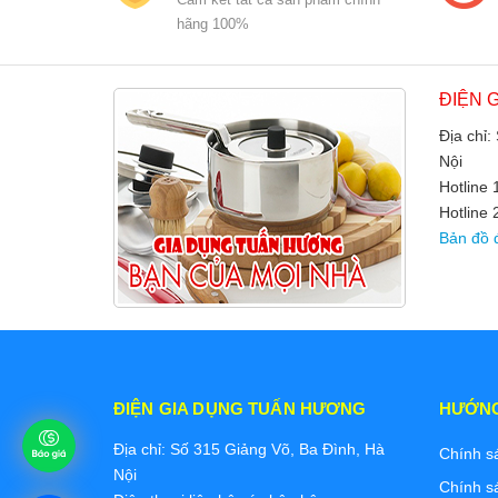
hãng 100%
ĐIỆN 
Địa chỉ:
Nội
Hotline
Hotline 
Bản đồ 
ĐIỆN GIA DỤNG TUẤN HƯƠNG
HƯỚN
Địa chỉ: Số 315 Giảng Võ, Ba Đình, Hà
Chính s
Nội
Chính s