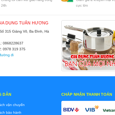
24h
cực lớn
GIA DỤNG TUẤN HƯƠNG
 Số 315 Giảng Võ, Ba Đình, Hà
 1: 0868228637
2: 0978 319 375
đường đi
G DẪN
CHẤP NHẬN THANH TOÁN
ách vận chuyển
ách bảo hành