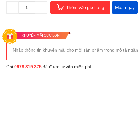
-
+
Thêm vào giỏ hàng
Mua ngay
KHUYẾN MÃI CỰC LỚN
Nhập thông tin khuyến mãi cho mỗi sản phẩm trong mô tả ngắn
Gọi
0978 319 375
để được tư vấn miễn phí