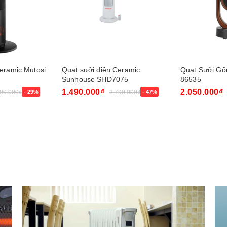
eramic Mutosi
Quạt sưởi điện Ceramic
Quạt Sưởi Gố
Sunhouse SHD7075
86535
1.490.000₫
2.050.000₫
890.000₫
- 29%
2.790.000₫
- 47%
Mua ngay
Mua ngay