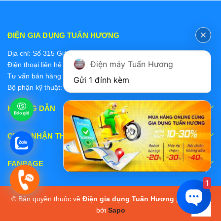
ĐIỆN GIA DỤNG TUẤN HƯƠNG
Địa chỉ: Số 315 Giảng Võ, Ba Đình, Hà Nội
Điện máy Tuấn Hương
Điện thoại liên hệ các bộ phận:
Tư vấn bán hàng 2: 0868228637
Gửi 1 đính kèm
Bộ phận kỹ thuật: 0978 319 375
HƯỚNG DẪN
CHẤP NHẬN THANH TOÁN
FANPAGE
1
© Bản quyền thuộc về
Điện gia dụng Tuấn Hương
|
Cung cấp
bởi
Sapo