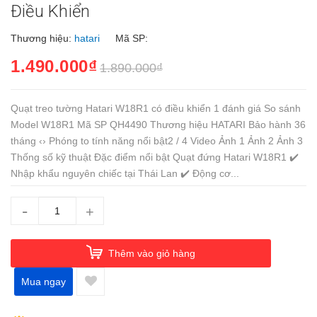
Điều Khiển
Thương hiệu:
hatari
Mã SP:
1.490.000₫
1.890.000₫
Quạt treo tường Hatari W18R1 có điều khiển 1 đánh giá So sánh
Model W18R1 Mã SP QH4490 Thương hiệu HATARI Bảo hành 36
tháng ‹› Phóng to tính năng nổi bật2 / 4 Video Ảnh 1 Ảnh 2 Ảnh 3
Thống số kỹ thuật Đặc điểm nổi bật Quạt đứng Hatari W18R1 ✔️
Nhập khẩu nguyên chiếc tại Thái Lan ✔️ Động cơ...
-
+
Thêm vào giỏ hàng
Mua ngay