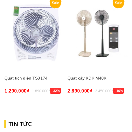
Sale
Sale
Quạt tích điện TS9174
Quạt cây KDK M40K
1.290.000₫
2.890.000₫
1.890.000₫
- 32%
3.450.000₫
- 16%
TIN TỨC