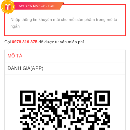
KHUYẾN MÃI CỰC LỚN
Nhập thông tin khuyến mãi cho mỗi sản phẩm trong mô tả
ngắn
Gọi
0978 319 375
để được tư vấn miễn phí
MÔ TẢ
ĐÁNH GIÁ(APP)