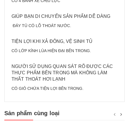
CÓ 4 BÁNH XE CHỊU LỰC
GIÚP BẠN DI CHUYỂN SẢN PHẨM DỄ DÀNG
ĐÁY TỦ CÓ LỖ THOÁT NƯỚC.
TIỆN LỢI KHI XẢ ĐÔNG, VỆ SINH TỦ
CÓ LỚP KÍNH LÙA HIỆN ĐẠI BÊN TRONG.
NGƯỜI SỬ DỤNG QUAN SÁT RÕ ĐƯỢC CÁC
THỰC PHẨM BÊN TRONG MÀ KHÔNG LÀM
THẤT THOÁT HƠI LẠNH
CÓ GIỎ CHỨA TIỆN LỢI BÊN TRONG.
Sản phẩm cùng loại