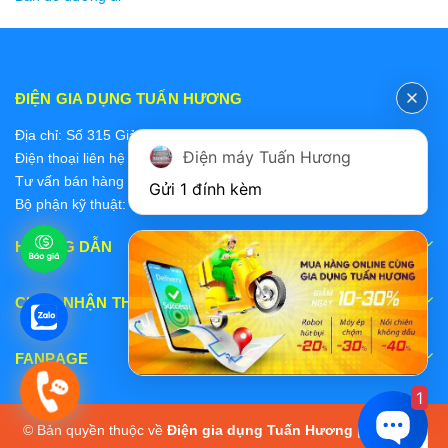
ĐIỆN GIA DỤNG TUẤN HƯƠNG
Địa chỉ: Số 315 Giảng Võ, Ba Đình, Hà Nội
Điện máy Tuấn Hương
Điện thoại liên hệ các bộ phận:
Tư vấn bán hàng 2: 0868228637
Gửi 1 đính kèm
Bộ phận kỹ thuật: 0978 319 375
HƯỚNG DẪN
CHẤP NHẬN THANH TOÁN
FANPAGE
1
© Bản quyền thuộc về
Điện gia dụng Tuấn Hương
|
Cung cấp