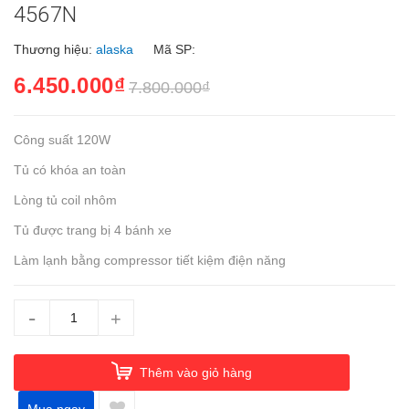
4567N
Thương hiệu:
alaska
Mã SP:
6.450.000₫
7.800.000₫
Công suất 120W
Tủ có khóa an toàn
Lòng tủ coil nhôm
Tủ được trang bị 4 bánh xe
Làm lạnh bằng compressor tiết kiệm điện năng
-
+
Thêm vào giỏ hàng