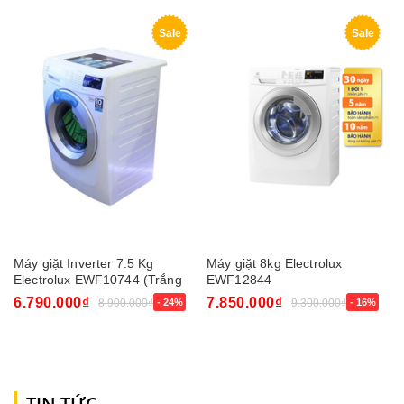
Sale
Sale
Máy giặt Inverter 7.5 Kg
Máy giặt 8kg Electrolux
Electrolux EWF10744 (Trắng
EWF12844
6.790.000₫
7.850.000₫
8.900.000₫
- 24%
9.300.000₫
- 16%
TIN TỨC