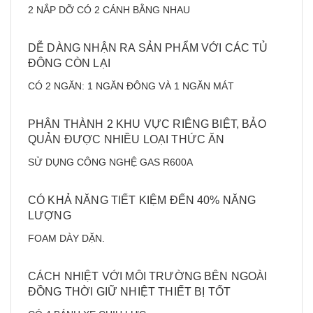
2 NẮP DỠ CÓ 2 CÁNH BẰNG NHAU
DỄ DÀNG NHẬN RA SẢN PHẨM VỚI CÁC TỦ
ĐÔNG CÒN LẠI
CÓ 2 NGĂN: 1 NGĂN ĐÔNG VÀ 1 NGĂN MÁT
PHÂN THÀNH 2 KHU VỰC RIÊNG BIỆT, BẢO
QUẢN ĐƯỢC NHIỀU LOẠI THỨC ĂN
SỬ DỤNG CÔNG NGHỆ GAS R600A
CÓ KHẢ NĂNG TIẾT KIỆM ĐẾN 40% NĂNG
LƯỢNG
FOAM DÀY DẶN.
CÁCH NHIỆT VỚI MÔI TRƯỜNG BÊN NGOÀI
ĐỒNG THỜI GIỮ NHIỆT THIẾT BỊ TỐT