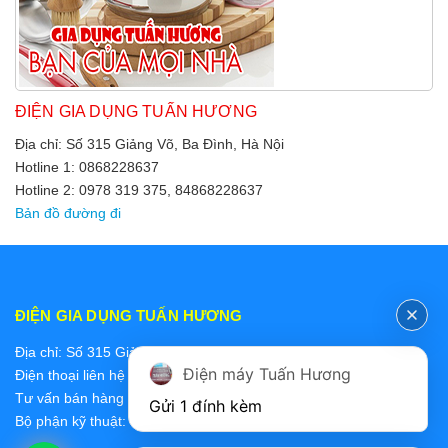
ĐIỆN GIA DỤNG TUẤN HƯƠNG
Địa chỉ: Số 315 Giảng Võ, Ba Đình, Hà Nội
Hotline 1: 0868228637
Hotline 2: 0978 319 375, 84868228637
Bản đồ đường đi
ĐIỆN GIA DỤNG TUẤN HƯƠNG
Địa chỉ: Số 315 Giảng Võ, Ba Đình, Hà Nội
Điện máy Tuấn Hương
Điện thoại liên hệ các bộ phận:
Tư vấn bán hàng 2: 0868228637
Gửi 1 đính kèm
Bộ phận kỹ thuật: 0978 319 375