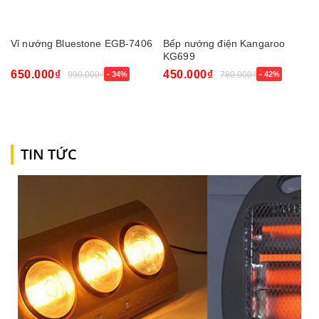
Vỉ nướng Bluestone EGB-7406
Bếp nướng điện Kangaroo
KG699
650.000₫
450.000₫
990.000₫
- 34%
780.000₫
- 42%
TIN TỨC