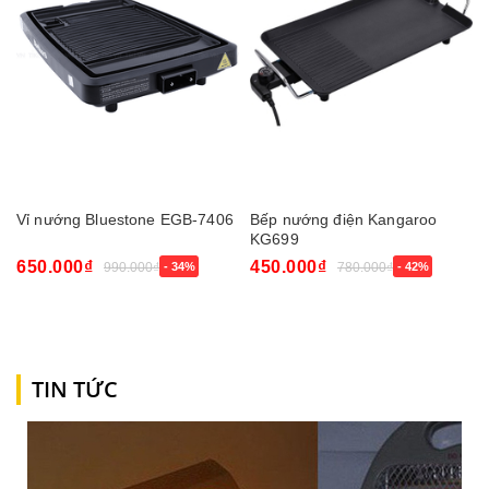
Vỉ nướng Bluestone EGB-7406
Bếp nướng điện Kangaroo
KG699
650.000₫
450.000₫
990.000₫
- 34%
780.000₫
- 42%
TIN TỨC