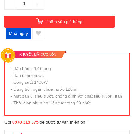
-
+
Thêm vào giỏ hàng
Mua ngay
KHUYẾN MÃI CỰC LỚN
- Bảo hành: 12 tháng
- Bàn ủi hơi nước
- Công suất 1400W
- Dung tích ngăn chứa nước 120ml
- Mặt bàn ủi siêu trượt, chống dính với chất liệu Fluor Titan
- Thời gian phun hơi liên tục trong 90 phút
Gọi
0978 319 375
để được tư vấn miễn phí