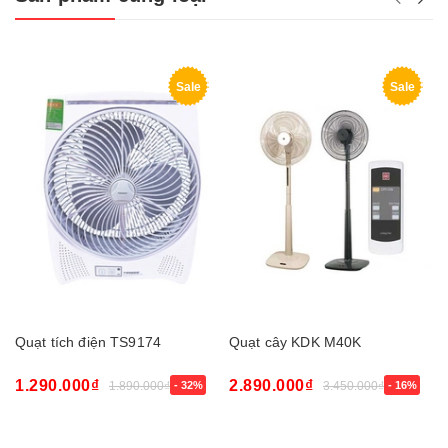
Sale
Sale
Quạt tích điện TS9174
Quạt cây KDK M40K
1.290.000₫
2.890.000₫
1.890.000₫
- 32%
3.450.000₫
- 16%