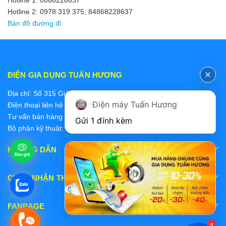
Hotline 2: 0978 319 375, 84868228637
Bản đồ đường đi
ĐIỆN GIA DỤNG TUẤN HƯƠNG
Địa chỉ: Số 315 Giảng Võ, Ba Đình, Hà Nội
Điện máy Tuấn Hương
Điện thoại liên hệ các bộ phận:
Tư vấn bán hàng 2: 0868228637
Gửi 1 đính kèm
Bộ phận kỹ thuật: 0978 319 375
HƯỚNG DẪN
CHẤP NHẬN THANH TOÁN
FANPAGE