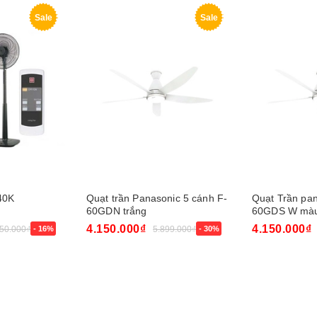
Sale
Sale
40K
Quạt trần Panasonic 5 cánh F-
Quạt Trần pan
60GDN trắng
60GDS W màu
4.150.000₫
4.150.000₫
450.000₫
- 16%
5.899.000₫
- 30%
Mua ngay
Mua ngay