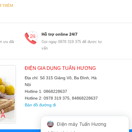
M THÊM
XEM THÊM
Hỗ trợ online 24/7
i ưu đãi
Gọi ngay 0978 319 375 để được tư
vấn
ĐIỆN GIA DỤNG TUẤN HƯƠNG
Địa chỉ: Số 315 Giảng Võ, Ba Đình, Hà
Nội
Hotline 1: 0868228637
Hotline 2: 0978 319 375, 84868228637
Bản đồ đường đi
Điện máy Tuấn Hương