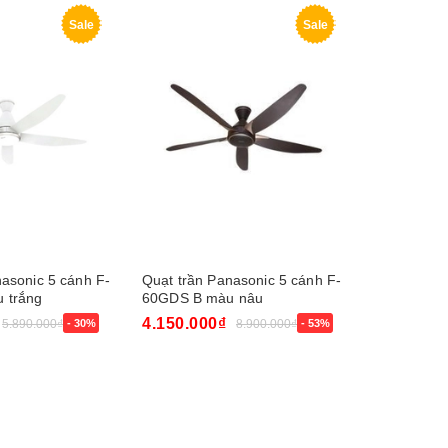
Sale
Sale
asonic 5 cánh F-
Quạt trần Panasonic 5 cánh F-
Quạt trần
 trắng
60GDS B màu nâu
4.150.000₫
7.100.00
5.890.000₫
- 30%
8.900.000₫
- 53%
Mua ngay
Mua ngay