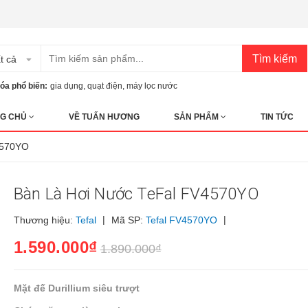
Tìm kiếm
t cả
óa phổ biến:
gia dụng
,
quạt điện
,
máy lọc nước
G CHỦ
VỀ TUẤN HƯƠNG
SẢN PHẨM
TIN TỨC
4570YO
Bàn Là Hơi Nước TeFal FV4570YO
|
|
Thương hiệu:
Tefal
Mã SP:
Tefal FV4570YO
1.590.000₫
1.890.000₫
Mặt đế Durillium siêu trượt