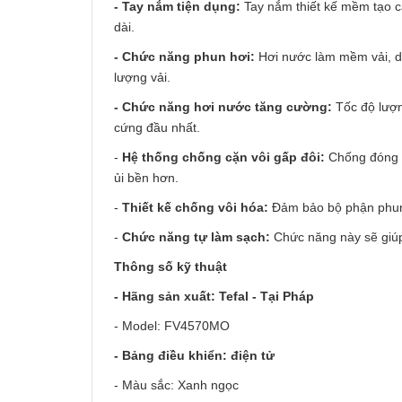
- Tay nắm tiện dụng:
Tay nắm thiết kế mềm tạo cả
dài.
- Chức năng phun hơi:
Hơi nước làm mềm vải, dễ
lượng vải.
- Chức năng hơi nước tăng cường:
Tốc độ lượn
cứng đầu nhất.
-
Hệ thống chống cặn vôi gấp đôi:
Chống đóng c
ủi bền hơn.
-
Thiết kế chống vôi hóa:
Đảm bảo bộ phận phun 
-
Chức năng tự làm sạch:
Chức năng này sẽ giúp
Thông số kỹ thuật
- Hãng sản xuất: Tefal - Tại Pháp
- Model: FV4570MO
- Bảng điều khiển: điện tử
- Màu sắc: Xanh ngọc