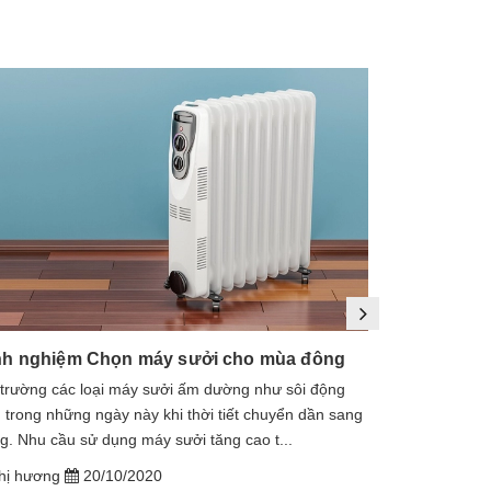
nh nghiệm Chọn máy sưởi cho mùa đông
 trường các loại máy sưởi ấm dường như sôi động
1. Máy sưởi là
 trong những ngày này khi thời tiết chuyển dần sang
sưởi dầu, lò s
g. Nhu cầu sử dụng máy sưởi tăng cao t...
dầu diathermic
hị hương
20/10/2020
chị hương