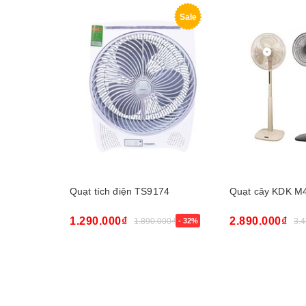
Sale
Quạt tích điện TS9174
Quạt cây KDK M
1.290.000₫
2.890.000₫
1.890.000₫
- 32%
3.
Mua ngay
Mua ngay