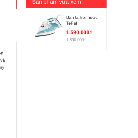
Sản phẩm vừa xem
Bàn là hơi nước
TeFal
FV4570YO
1.590.000₫
1.890.000₫
ên
 và
 mỹ