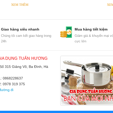
XEM THÊM
XE
Giao hàng siêu nhanh
Mua hàng tiết kiệm
Chúng tôi cam kết giao hàng trong
Giảm giá & khuyến mại vớ
24h
cực lớn
GIA DỤNG TUẤN HƯƠNG
 Số 315 Giảng Võ, Ba Đình, Hà
 1: 0868228637
2: 0978 319 375
đường đi