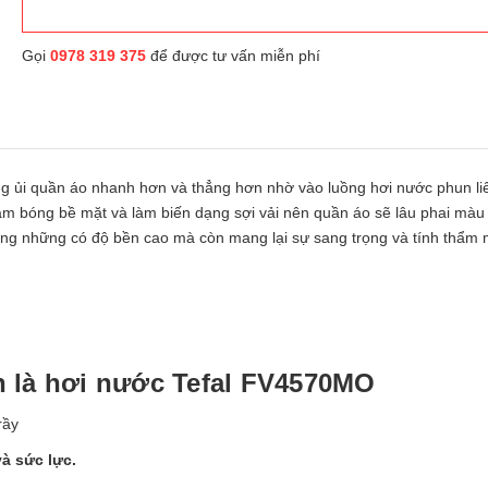
Gọi
0978 319 375
để được tư vấn miễn phí
g ủi quần áo nhanh hơn và thẳng hơn nhờ vào luồng hơi nước phun li
àm bóng bề mặt và làm biến dạng sợi vải nên quần áo sẽ lâu phai màu
không những có độ bền cao mà còn mang lại sự sang trọng và tính thẩm
 là hơi nước Tefal FV4570MO
rầy
và sức lực.