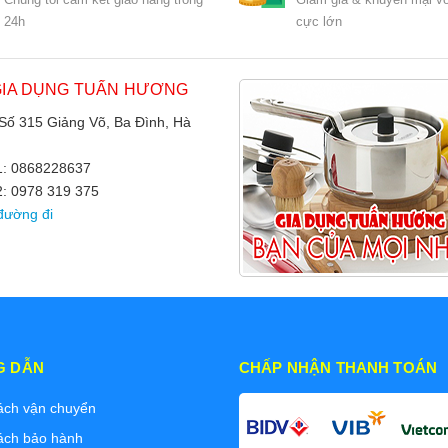
24h
cực lớn
GIA DỤNG TUẤN HƯƠNG
 Số 315 Giảng Võ, Ba Đình, Hà
 1: 0868228637
2: 0978 319 375
đường đi
G DẪN
CHẤP NHẬN THANH TOÁN
ách vận chuyển
ách bảo hành