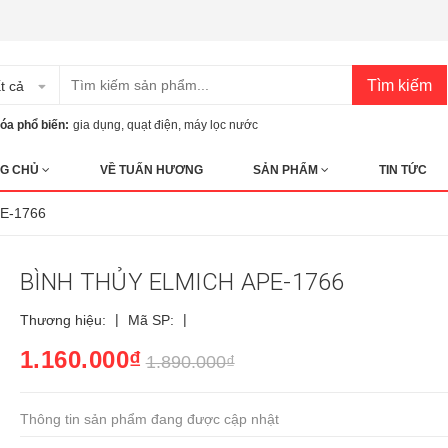
Tìm kiếm
t cả
óa phổ biến:
gia dụng
,
quạt điện
,
máy lọc nước
G CHỦ
VỀ TUẤN HƯƠNG
SẢN PHẨM
TIN TỨC
E-1766
BÌNH THỦY ELMICH APE-1766
|
|
Thương hiệu:
Mã SP:
1.160.000₫
1.890.000₫
Thông tin sản phẩm đang được cập nhật