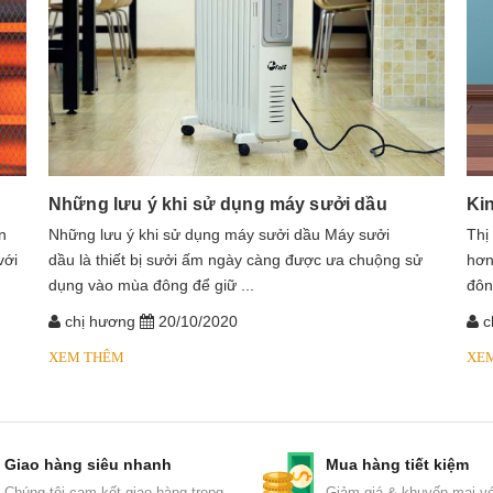
Những lưu ý khi sử dụng máy sưởi dầu
Ki
n
​​​​​​Những lưu ý khi sử dụng máy sưởi dầu Máy sưởi
Thị
với
dầu là thiết bị sưởi ấm ngày càng được ưa chuộng sử
hơn
dụng vào mùa đông để giữ ...
đôn
chị hương
20/10/2020
c
XEM THÊM
XE
Giao hàng siêu nhanh
Mua hàng tiết kiệm
Chúng tôi cam kết giao hàng trong
Giảm giá & khuyến mại vớ