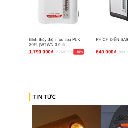
Bình thủy điện Toshiba PLK-
PHÍCH ĐIỆN SAI
30FL(WT)VN 3.0 lít
1.790.000₫
640.000₫
2.760.000₫
- 35%
860.0
Mua ngay
Mua ngay
TIN TỨC