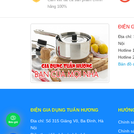
hãng 100%
ĐIỆN 
Địa chỉ:
Nội
Hotline
Hotline 
Bản đồ 
ĐIỆN GIA DỤNG TUẤN HƯƠNG
HƯỚN
Địa chỉ: Số 315 Giảng Võ, Ba Đình, Hà
Chính s
Nội
Chính s