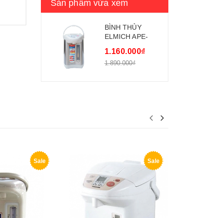
Sản phẩm vừa xem
BÌNH THỦY
ELMICH APE-
1766
1.160.000₫
1.890.000₫
Sale
Sale