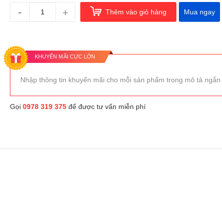
-
+
Thêm vào giỏ hàng
Mua ngay
KHUYẾN MÃI CỰC LỚN
Nhập thông tin khuyến mãi cho mỗi sản phẩm trong mô tả ngắn
Gọi
0978 319 375
để được tư vấn miễn phí