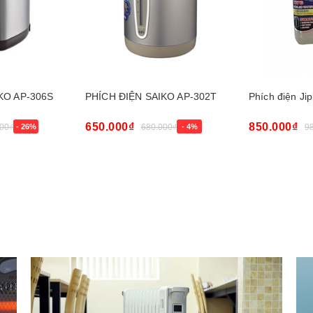
KO AP-306S
PHÍCH ĐIỆN SAIKO AP-302T
Phích điện Jip
650.000₫
850.000₫
00₫
- 26%
680.000₫
- 4%
9
Mua ngay
Mua ngay