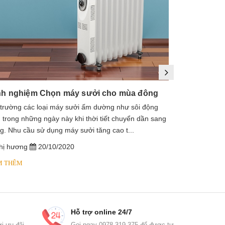
nh nghiệm Chọn máy sưởi cho mùa đông
 trường các loại máy sưởi ấm dường như sôi động
1. Máy sưởi là
 trong những ngày này khi thời tiết chuyển dần sang
sưởi dầu, lò s
g. Nhu cầu sử dụng máy sưởi tăng cao t...
dầu diathermic
hị hương
20/10/2020
chị hương
M THÊM
XEM THÊM
Hỗ trợ online 24/7
i ưu đãi
Gọi ngay 0978 319 375 để được tư