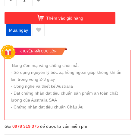
-
+
Thêm vào giỏ hàng
Mua ngay
KHUYẾN MÃI CỰC LỚN
Bóng đèn mạ vàng chống chói mắt
- Sử dụng nguyên lý bức xạ hồng ngoại giúp không khí ấm
lên trong vòng 2-3 giây
- Công nghệ và thiết kế Australia
- Đạt chứng nhận đạt tiêu chuẩn sản phẩm an toàn chất
lượng của Australia SAA
- Chứng nhận đạt tiêu chuẩn Châu Âu
Gọi
0978 319 375
để được tư vấn miễn phí