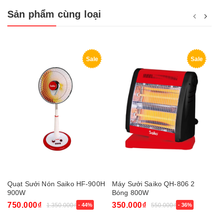
Sản phẩm cùng loại
Sale
Sale
Quạt Sưởi Nón Saiko HF-900H
Máy Sưởi Saiko QH-806 2
900W
Bóng 800W
750.000₫
350.000₫
1.350.000₫
- 44%
550.000₫
- 36%