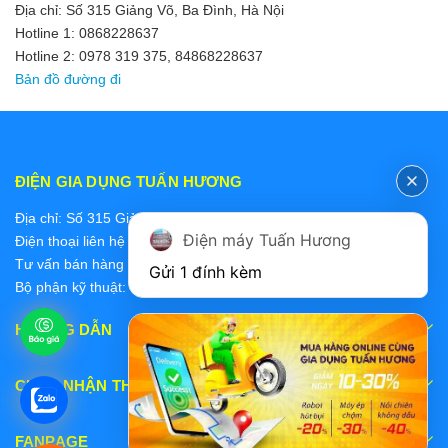
Địa chỉ: Số 315 Giảng Võ, Ba Đình, Hà Nội
Hotline 1: 0868228637
Hotline 2: 0978 319 375, 84868228637
Bản đồ đường đi
ĐIỆN GIA DỤNG TUẤN HƯƠNG
Địa chỉ: Số 315 Giảng Võ, Ba Đình, Hà Nội
Điện máy Tuấn Hương
Điện thoại liên hệ các bộ phận:
Tư vấn bán hàng 2: 0868228637
Gửi 1 đính kèm
Bộ phận kỹ thuật: 0978 319 375
HƯỚNG DẪN
CHẤP NHẬN THANH TOÁN
FANPAGE