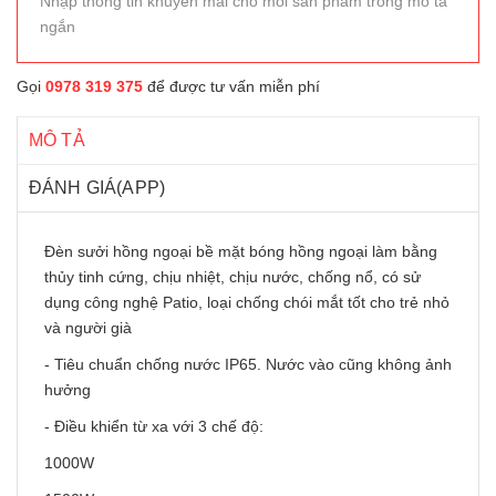
Nhập thông tin khuyến mãi cho mỗi sản phẩm trong mô tả
ngắn
Gọi
0978 319 375
để được tư vấn miễn phí
MÔ TẢ
ĐÁNH GIÁ(APP)
Đèn sưởi hồng ngoại bề mặt bóng hồng ngoại làm bằng
thủy tinh cứng, chịu nhiệt, chịu nước, chống nổ, có sử
dụng công nghệ Patio, loại chống chói mắt tốt cho trẻ nhỏ
và người già
- Tiêu chuẩn chống nước IP65. Nước vào cũng không ảnh
hưởng
- Điều khiển từ xa với 3 chế độ:
1000W