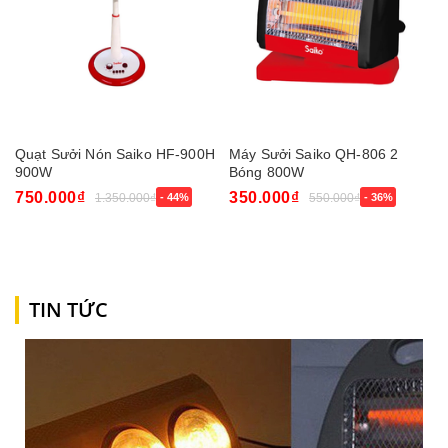
Quạt Sưởi Nón Saiko HF-900H
Máy Sưởi Saiko QH-806 2
900W
Bóng 800W
750.000₫
350.000₫
1.350.000₫
- 44%
550.000₫
- 36%
TIN TỨC