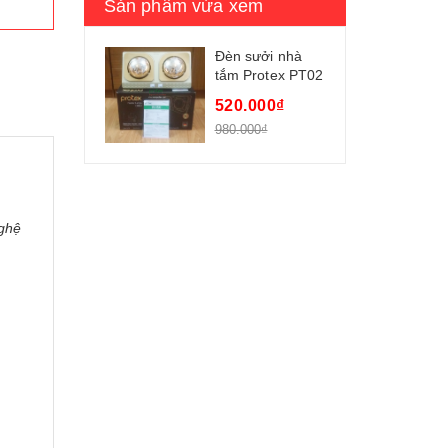
Sản phẩm vừa xem
Đèn sưởi nhà
tắm Protex PT02
2 bóng
520.000₫
980.000₫
nghệ