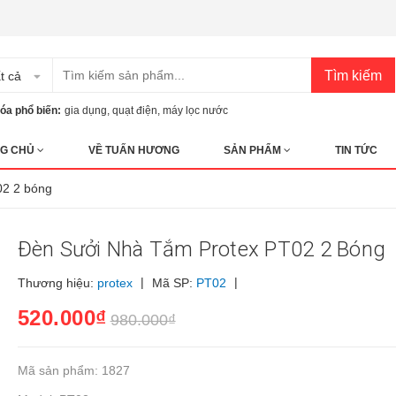
Tìm kiếm
t cả
óa phổ biến:
gia dụng
,
quạt điện
,
máy lọc nước
G CHỦ
VỀ TUẤN HƯƠNG
SẢN PHẨM
TIN TỨC
02 2 bóng
Đèn Sưởi Nhà Tắm Protex PT02 2 Bóng
|
|
Thương hiệu:
protex
Mã SP:
PT02
520.000₫
980.000₫
Mã sản phẩm: 1827