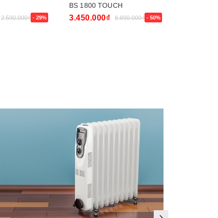
BS 1800 TOUCH
2 bóng
3.450.000₫
460.000₫
2.590.000₫
- 29%
6.890.000₫
- 50%
Mua ngay
Mua ngay