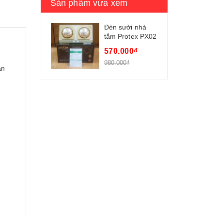
Sản phẩm vừa xem
Đèn sưởi nhà
tắm Protex PX02
570.000₫
980.000₫
àn