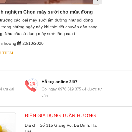
nh nghiệm Chọn máy sưởi cho mùa đông
 trường các loại máy sưởi ấm dường như sôi động
1. Máy sưởi là
 trong những ngày này khi thời tiết chuyển dần sang
sưởi dầu, lò s
g. Nhu cầu sử dụng máy sưởi tăng cao t...
dầu diathermic
hị hương
20/10/2020
chị hương
M THÊM
XEM THÊM
Hỗ trợ online 24/7
i ưu đãi
Gọi ngay 0978 319 375 để được tư
vấn
ĐIỆN GIA DỤNG TUẤN HƯƠNG
Địa chỉ: Số 315 Giảng Võ, Ba Đình, Hà