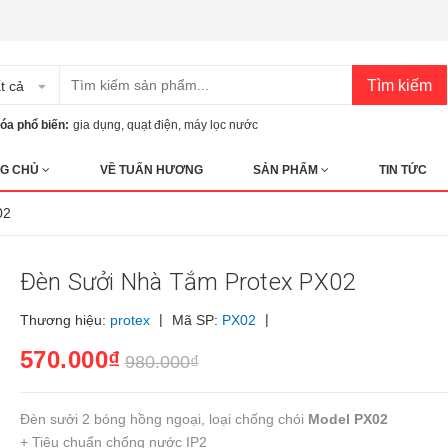
Tìm kiếm
t cả
óa phổ biến:
gia dụng
,
quạt điện
,
máy lọc nước
G CHỦ
VỀ TUẤN HƯƠNG
SẢN PHẨM
TIN TỨC
02
Đèn Sưởi Nhà Tắm Protex PX02
|
|
Thương hiệu:
protex
Mã SP:
PX02
570.000₫
980.000₫
Đèn sưởi 2 bóng hồng ngoại, loại chống chói
Model PX02
+ Tiêu chuẩn chống nước IP2