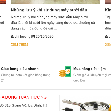
Những lưu ý khi sử dụng máy sưởi dầu
Ki
n
​​​​​​Những lưu ý khi sử dụng máy sưởi dầu Máy sưởi
Thị
với
dầu là thiết bị sưởi ấm ngày càng được ưa chuộng sử
hơn
dụng vào mùa đông để giữ ...
đôn
chị hương
20/10/2020
c
XEM THÊM
XE
Giao hàng siêu nhanh
Mua hàng tiết kiệm
Chúng tôi cam kết giao hàng trong
Giảm giá & khuyến mại vớ
24h
cực lớn
GIA DỤNG TUẤN HƯƠNG
 Số 315 Giảng Võ, Ba Đình, Hà