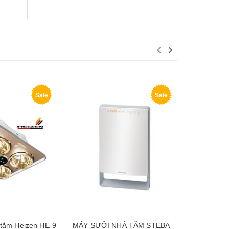
Sale
Sale
 tắm Heizen HE-9
MÁY SƯỞI NHÀ TẮM STEBA
Đèn sưởi 