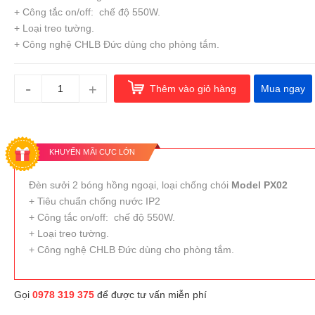
+ Công tắc on/off: chế độ 550W.
+ Loại treo tường.
+ Công nghệ CHLB Đức dùng cho phòng tắm.
-
+
Thêm vào giỏ hàng
Mua ngay
KHUYẾN MÃI CỰC LỚN
Đèn sưởi 2 bóng hồng ngoại, loại chống chói
Model PX02
+ Tiêu chuẩn chống nước IP2
+ Công tắc on/off: chế độ 550W.
+ Loại treo tường.
+ Công nghệ CHLB Đức dùng cho phòng tắm.
Gọi
0978 319 375
để được tư vấn miễn phí