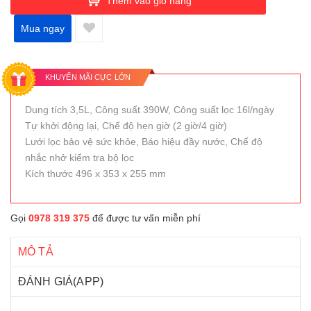
Thêm vào giỏ hàng
Mua ngay
KHUYẾN MÃI CỰC LỚN
Dung tích 3,5L, Công suất 390W, Công suất lọc 16l/ngày
Tự khởi động lại, Chế độ hẹn giờ (2 giờ/4 giờ)
Lưới lọc bảo vệ sức khỏe, Báo hiệu đầy nước, Chế độ
nhắc nhở kiểm tra bộ lọc
Kích thước 496 x 353 x 255 mm
Gọi
0978 319 375
để được tư vấn miễn phí
MÔ TẢ
ĐÁNH GIÁ(APP)