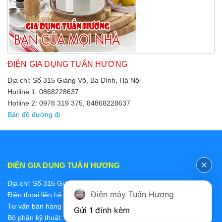
ĐIỆN GIA DỤNG TUẤN HƯƠNG
Địa chỉ: Số 315 Giảng Võ, Ba Đình, Hà Nội
Hotline 1: 0868228637
Hotline 2: 0978 319 375, 84868228637
Bản đồ đường đi
ĐIỆN GIA DỤNG TUẤN HƯƠNG
Địa chỉ: Số 315 Giảng Võ, Ba Đình, Hà Nội
Điện máy Tuấn Hương
Điện thoại liên hệ các bộ phận:
Tư vấn bán hàng 2: 0868228637
Gửi 1 đính kèm
Bộ phận kỹ thuật: 0978 319 375