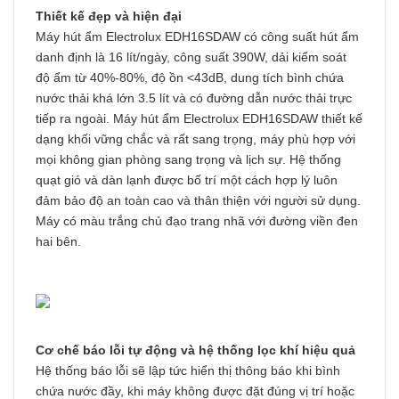
Thiết kế đẹp và hiện đại
Máy hút ẩm Electrolux EDH16SDAW có công suất hút ẩm
danh định là 16 lít/ngày, công suất 390W, dải kiểm soát
độ ẩm từ 40%-80%, độ ồn <43dB, dung tích bình chứa
nước thải khá lớn 3.5 lít và có đường dẫn nước thải trực
tiếp ra ngoài. Máy hút ẩm Electrolux EDH16SDAW thiết kế
dạng khối vững chắc và rất sang trọng, máy phù hợp với
mọi không gian phòng sang trọng và lịch sự. Hệ thống
quạt gió và dàn lạnh được bố trí một cách hợp lý luôn
đảm bảo độ an toàn cao và thân thiện với người sử dụng.
Máy có màu trắng chủ đạo trang nhã với đường viền đen
hai bên.
Cơ chế báo lỗi tự động và hệ thống lọc khí hiệu quả
Hệ thống báo lỗi sẽ lập tức hiển thị thông báo khi bình
chứa nước đầy, khi máy không được đặt đúng vị trí hoặc