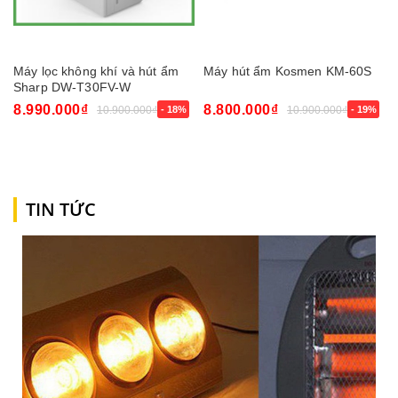
Máy lọc không khí và hút ẩm
Máy hút ẩm Kosmen KM-60S
Sharp DW-T30FV-W
(77m²/30lít)
8.990.000₫
8.800.000₫
10.900.000₫
- 18%
10.900.000₫
- 19%
TIN TỨC