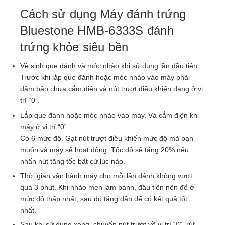
Cách sử dụng Máy đánh trứng
Bluestone HMB-6333S đánh
trứng khỏe siêu bền
Vệ sinh que đánh và móc nhào khi sử dụng lần đầu tiên.
Trước khi lắp que đánh hoặc móc nhào vào máy phải
đảm bảo chưa cắm điện và nút trượt điều khiển đang ở vị
trí “0”.
Lắp que đánh hoặc móc nhào vào máy. Và cắm điện khi
máy ở vị trí “0”.
Có 6 mức độ. Gạt nút trượt điều khiển mức độ mà bạn
muốn và máy sẽ hoạt động. Tốc độ sẽ tăng 20% nếu
nhấn nút tăng tốc bất cứ lúc nào.
Thời gian vận hành máy cho mỗi lần đánh không vượt
quá 3 phút. Khi nhào men làm bánh, đầu tiên nên để ở
mức độ thấp nhất, sau đó tăng dần để có kết quả tốt
nhất.
Sau khi sử dụng xong, chuyển nút trượt về vị trí “0”, rút