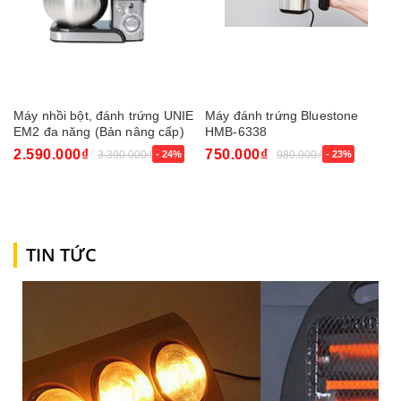
Máy nhồi bột, đánh trứng UNIE
Máy đánh trứng Bluestone
EM2 đa năng (Bản nâng cấp)
HMB-6338
2.590.000₫
750.000₫
3.390.000₫
- 24%
980.000₫
- 23%
TIN TỨC