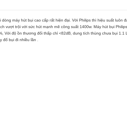
i dòng máy hút bụi cao cấp rất hiện đại. Với Philips thì hiệu suất luôn đ
ạch vượt trội với sức hút mạnh mẽ công suất 1400w. Máy hút bụi
Philip
%, Với độ ồn thương đối thấp chỉ <82dB, dung tích thùng chưa bụi 1.1 
đổ bụi đi nhiều lần .