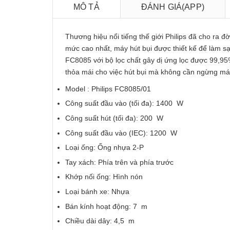
MÔ TẢ
ĐÁNH GIÁ(APP)
Thương hiệu nổi tiếng thế giới Philips đã cho ra đờ
mức cao nhất, máy hút bụi được thiết kế để làm s
FC8085
với bộ lọc chất gây dị ứng lọc được 99,95
thỏa mái cho việc hút bụi mà không cần ngừng máy 
Model : Philips FC8085/01
Công suất đầu vào (tối đa): 1400 W
Công suất hút (tối đa): 200 W
Công suất đầu vào (IEC): 1200 W
Loại ống: Ống nhựa 2-P
Tay xách: Phía trên và phía trước
Khớp nối ống: Hình nón
Loại bánh xe: Nhựa
Bán kính hoạt động: 7 m
Chiều dài dây: 4,5 m