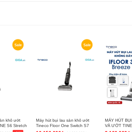
Sale
Sale
sàn khô ướt
Máy hút bụi lau sàn khô ướt
MÁY HÚT BỤI
NE S6 Stretch
Tineco Floor One Switch S7
VÀ ƯỚT TIN
Stretch
BREEZE COM