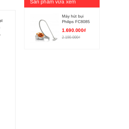
Sản phẩm vừa xem
Máy hút bụi
ạt
Philips FC8085
s
-1400w 1100ml
1.690.000₫
L
2.190.000₫