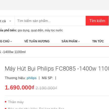
Tìm kiếm
t cả
óa phổ biến:
gia dụng
,
quạt điện
,
máy lọc nước
G CHỦ
VỀ TUẤN HƯƠNG
SẢN PHẨM
TIN TỨC
85 -1400w 1100ml
Máy Hút Bụi Philips FC8085 -1400w 110
|
|
Thương hiệu:
philips
Mã SP:
1.690.000₫
2.190.000₫
Thân máy
Bảo quản phụ kiện: Tại kẹp trên ống