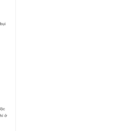
bụi
độc
hí ở