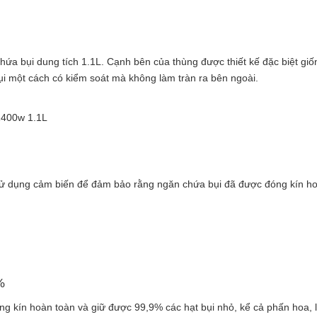
chứa bụi dung tích 1.1L. Cạnh bên của thùng được thiết kế đặc biệt giố
ụi một cách có kiểm soát mà không làm tràn ra bên ngoài.
1400w 1.1L
 sử dụng cảm biến để đảm bảo rằng ngăn chứa bụi đã được đóng kín h
%
óng kín hoàn toàn và giữ được 99,9% các hạt bụi nhỏ, kể cả phấn hoa, 