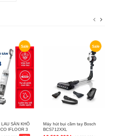
Sale
Sale
 LAU SÀN KHÔ
Máy hút bụi cầm tay Bosch
Máy hút bụ
ECO IFLOOR 3
BCS712XXL
BBS611MA
PLETE – BẢN