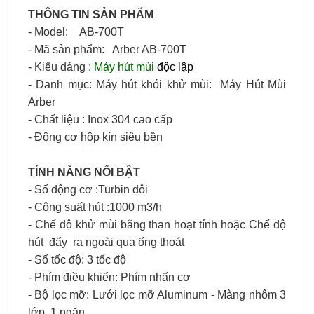
THÔNG TIN SẢN PHẨM
- Model:
AB-700T
- Mã sản phẩm: Arber AB-700T
- Kiểu dáng :
Máy hút mùi
độc lập
- Danh mục: Máy hút khói khử mùi:
Máy Hút Mùi
Arber
- Chất liệu : Inox 304 cao cấp
- Động cơ hộp kín siêu bền
TÍNH NĂNG NỔI BẬT
- Số động cơ :Turbin đôi
- Công suất hút :1000 m3/h
- Chế độ khử mùi bằng than hoạt tính hoặc
Chế độ
hút đẩy ra ngoài qua ống thoát
- Số tốc độ: 3 tốc độ
- Phím điều khiển: Phím nhấn cơ
- Bộ lọc mỡ:
Lưới lọc mỡ Aluminum - Màng nhôm 3
lớp, 1 ngăn
.