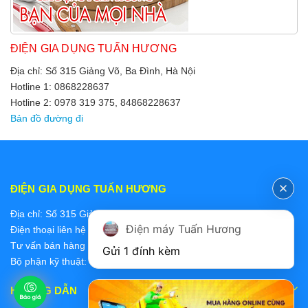
ĐIỆN GIA DỤNG TUẤN HƯƠNG
Địa chỉ: Số 315 Giảng Võ, Ba Đình, Hà Nội
Hotline 1: 0868228637
Hotline 2: 0978 319 375, 84868228637
Bản đồ đường đi
ĐIỆN GIA DỤNG TUẤN HƯƠNG
Địa chỉ: Số 315 Giảng Võ, Ba Đình, Hà Nội
Điện máy Tuấn Hương
Điện thoại liên hệ các bộ phận:
Tư vấn bán hàng 2: 0868228637
Gửi 1 đính kèm
Bộ phận kỹ thuật: 0978 319 375
HƯỚNG DẪN