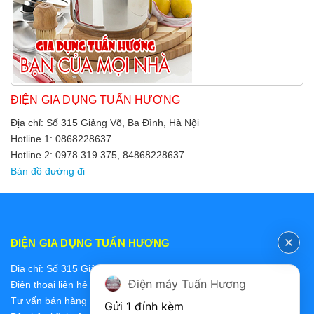
ĐIỆN GIA DỤNG TUẤN HƯƠNG
Địa chỉ: Số 315 Giảng Võ, Ba Đình, Hà Nội
Hotline 1: 0868228637
Hotline 2: 0978 319 375, 84868228637
Bản đồ đường đi
ĐIỆN GIA DỤNG TUẤN HƯƠNG
Địa chỉ: Số 315 Giảng Võ, Ba Đình, Hà Nội
Điện máy Tuấn Hương
Điện thoại liên hệ các bộ phận:
Tư vấn bán hàng 2: 0868228637
Gửi 1 đính kèm