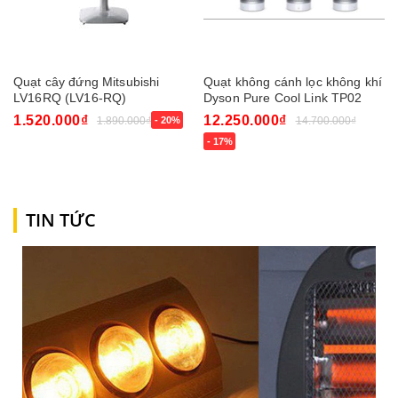
Quạt cây đứng Mitsubishi
Quạt không cánh lọc không khí
LV16RQ (LV16-RQ)
Dyson Pure Cool Link TP02
1.520.000₫
12.250.000₫
1.890.000₫
- 20%
14.700.000₫
- 17%
TIN TỨC