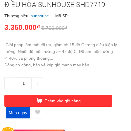
ĐIỀU HÒA SUNHOUSE SHD7719
Thương hiệu:
sunhouse
Mã SP:
3.350.000₫
5.700.000₫
Giải pháp làm mát tối ưu, giảm tới 15 độ C trong điều kiện lý
tưởng: Nhiệt độ môi trường >= 42 độ C, Độ ẩm môi trường
<=40% và phòng thoáng...
Động cơ đồng, bảo vệ kép gió mạnh máy bền
-
+
Thêm vào giỏ hàng
Mua ngay