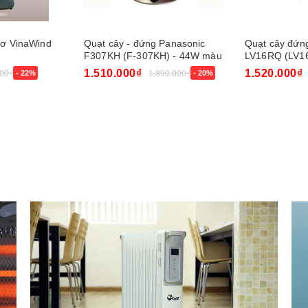
cơ VinaWind
Quạt cây - đứng Panasonic
Quạt cây đứng
F307KH (F-307KH) - 44W màu
LV16RQ (LV1
B/S
1.510.000₫
1.520.000₫
00₫
- 22%
1.890.000₫
- 20%
Mua ngay
Mua ngay