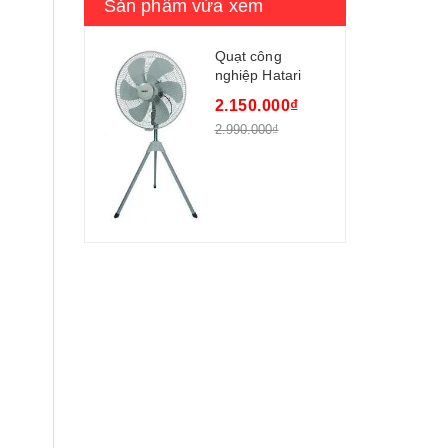
Sản phẩm vừa xem
Quạt công
nghiệp Hatari
HF25M1
2.150.000₫
2.990.000₫