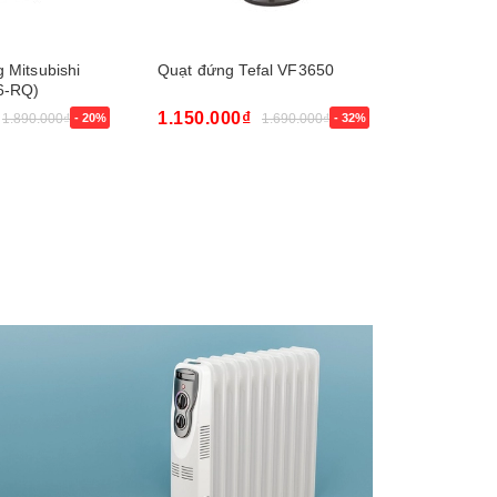
 Mitsubishi
Quạt đứng Tefal VF3650
Quạt rút l
6-RQ)
HT-S16R2 c
1.150.000₫
1.150.00
1.890.000₫
- 20%
1.690.000₫
- 32%
Mua ngay
Mua ngay