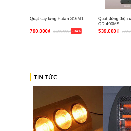
Quạt cây lửng Hatari S16M1
Quạt đứng điện 
QD-400MS
790.000₫
539.000₫
1.190.000₫
- 34%
690.0
Mua ngay
Mua ngay
TIN TỨC