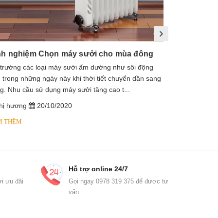
nh nghiệm Chọn máy sưởi cho mùa đông
 trường các loại máy sưởi ấm dường như sôi động
1. Máy sưởi là
 trong những ngày này khi thời tiết chuyển dần sang
sưởi dầu, lò s
g. Nhu cầu sử dụng máy sưởi tăng cao t...
dầu diathermic
hị hương
20/10/2020
chị hương
M THÊM
XEM THÊM
Hỗ trợ online 24/7
i ưu đãi
Gọi ngay 0978 319 375 để được tư
vấn