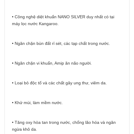
• Công nghệ diệt khuẩn NANO SILVER duy nhất có tại
máy lọc nước Kangaroo.
• Ngăn chặn bùn đất rỉ sét, các tạp chất trong nước.
• Ngăn chặn vi khuẩn, Amip ăn não người.
• Loại bỏ độc tố và các chất gây ung thư, viêm da.
• Khử mùi, làm mềm nước.
• Tăng oxy hòa tan trong nước, chống lão hóa và ngăn
ngừa khô da.