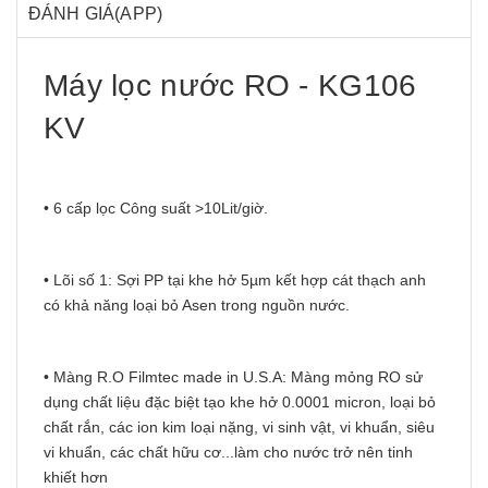
ĐÁNH GIÁ(APP)
Máy lọc nước RO - KG106
KV
• 6 cấp lọc Công suất >10Lit/giờ.
• Lõi số 1: Sợi PP tại khe hở 5µm kết hợp cát thạch anh
có khả năng loại bỏ Asen trong nguồn nước.
• Màng R.O Filmtec made in U.S.A: Màng mỏng RO sử
dụng chất liệu đặc biệt tạo khe hở 0.0001 micron, loại bỏ
chất rắn, các ion kim loại nặng, vi sinh vật, vi khuẩn, siêu
vi khuẩn, các chất hữu cơ...làm cho nước trở nên tinh
khiết hơn