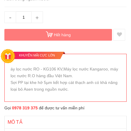
-
+
Hết hàng
KHUYẾN MÃI CỰC LỚN
áy lọc nước RO - KG106 KV,Máy lọc nước Kangaroo, máy
lọc nước R.O hàng đầu Việt Nam.
Sợi PP tại khe hở 5µm kết hợp cát thạch anh có khả năng
loại bỏ Asen trong nguồn nước.
Gọi
0978 319 375
để được tư vấn miễn phí
MÔ TẢ