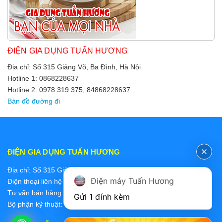
ĐIỆN GIA DỤNG TUẤN HƯƠNG
Địa chỉ: Số 315 Giảng Võ, Ba Đình, Hà Nội
Hotline 1: 0868228637
Hotline 2: 0978 319 375, 84868228637
Bản đồ đường đi
ĐIỆN GIA DỤNG TUẤN HƯƠNG
Địa chỉ: Số 315 Giảng Võ, Ba Đình, Hà Nội
Điện máy Tuấn Hương
Điện thoại liên hệ các bộ phận:
Tư vấn bán hàng 2: 0868228637
Gửi 1 đính kèm
Bộ phận kỹ thuật: 0978 319 375