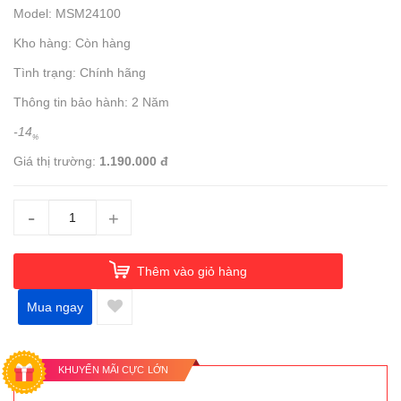
Model: MSM24100
Kho hàng: Còn hàng
Tình trạng: Chính hãng
Thông tin bảo hành: 2 Năm
-14
%
Giá thị trường:
1.190.000 đ
-
+
Thêm vào giỏ hàng
Mua ngay
KHUYẾN MÃI CỰC LỚN