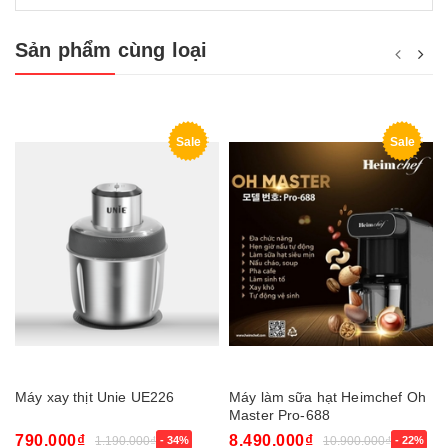
Sản phẩm cùng loại
Sale
Sale
Máy xay thịt Unie UE226
Máy làm sữa hạt Heimchef Oh
Master Pro-688
790.000₫
8.490.000₫
1.190.000₫
- 34%
10.900.000₫
- 22%