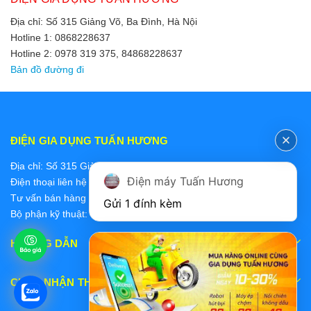
Địa chỉ: Số 315 Giảng Võ, Ba Đình, Hà Nội
Hotline 1: 0868228637
Hotline 2: 0978 319 375, 84868228637
Bản đồ đường đi
ĐIỆN GIA DỤNG TUẤN HƯƠNG
Địa chỉ: Số 315 Giảng Võ, Ba Đình, Hà Nội
Điện máy Tuấn Hương
Điện thoại liên hệ các bộ phận:
Tư vấn bán hàng 2: 0868228637
Gửi 1 đính kèm
Bộ phận kỹ thuật: 0978 319 375
HƯỚNG DẪN
CHẤP NHẬN THANH TOÁN