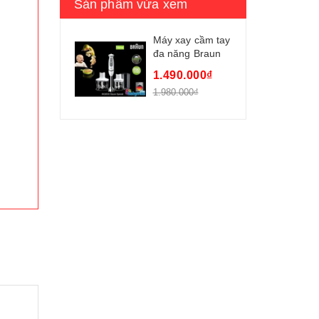
Sản phẩm vừa xem
Máy xay cầm tay
đa năng Braun
MQ5030
1.490.000₫
1.980.000₫