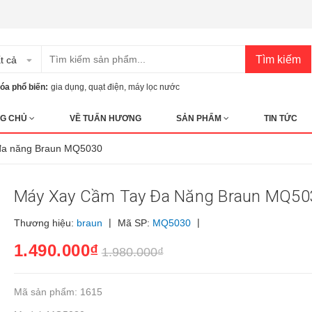
Tìm kiếm
t cả
óa phổ biến:
gia dụng
,
quạt điện
,
máy lọc nước
G CHỦ
VỀ TUẤN HƯƠNG
SẢN PHẨM
TIN TỨC
 đa năng Braun MQ5030
Máy Xay Cầm Tay Đa Năng Braun MQ50
|
|
Thương hiệu:
braun
Mã SP:
MQ5030
1.490.000₫
1.980.000₫
Mã sản phẩm: 1615