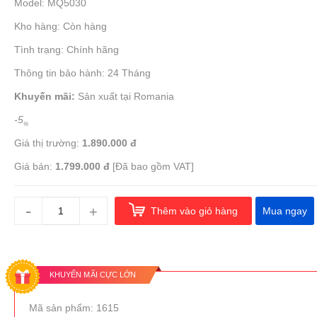
Model: MQ5030
Kho hàng: Còn hàng
Tình trạng: Chính hãng
Thông tin bảo hành: 24 Tháng
Khuyến mãi:
Sản xuất tại Romania
-5
%
Giá thị trường:
1.890.000 đ
Giá bán:
1.799.000 đ
[Đã bao gồm VAT]
-
+
Thêm vào giỏ hàng
Mua ngay
KHUYẾN MÃI CỰC LỚN
Mã sản phẩm: 1615