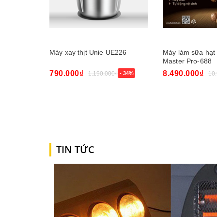
Máy xay thịt Unie UE226
Máy làm sữa hạt
Master Pro-688
790.000₫
8.490.000₫
1.190.000₫
- 34%
10
Mua ngay
Mua ngay
TIN TỨC