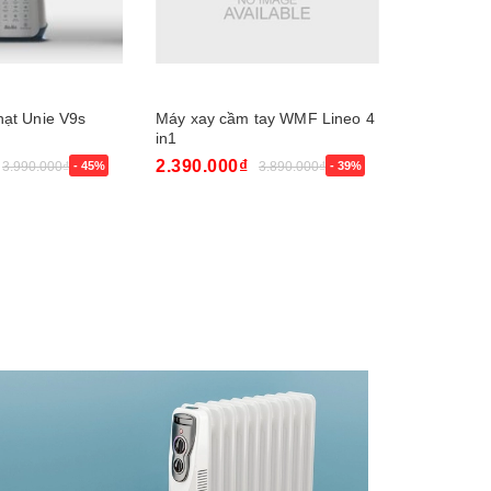
hạt Unie V9s
Máy xay cầm tay WMF Lineo 4
Máy xay s
in1
11200
2.390.000₫
5.420.00
3.990.000₫
- 45%
3.890.000₫
- 39%
Mua ngay
Mua ngay