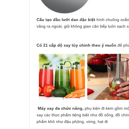
Cấu tạo đầu lưỡi dao đặc biệt
hình chuông xoắn 
văng ra ngoài, giữ không gian căn bếp luôn sạch s
Có 21 cấp độ xay tùy chỉnh theo ý muốn
để phù
Máy xay đa chức năng,
phụ kiện đi kèm gồm một 
xay các thực phẩm tiêng biệt như đồ sống, đồ chí
phẩm khô như đậu phộng, vừng, hạt đi