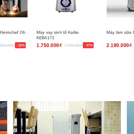
 Heimchef Oh
Máy xay sinh tố Kalite
Máy làm sữa 
KEB4171
1.750.000₫
2.190.000₫
.900.000₫
- 22%
2.790.000₫
- 37%
Mua ngay
Mua ngay