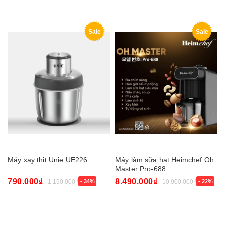
Sale
Sale
Máy xay thịt Unie UE226
Máy làm sữa hạt Heimchef Oh
Master Pro-688
790.000₫
8.490.000₫
1.190.000₫
- 34%
10.900.000₫
- 22%