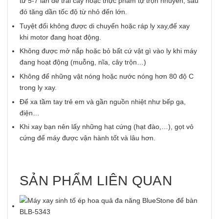
từ 5-7 lần để trái cây hoặc thực phẩm tự trộn nhuyễn, sau
đó tăng dần tốc độ từ nhỏ đến lớn.
Tuyệt đối không được di chuyển hoặc ráp ly xay,đế xay
khi motor đang hoạt động.
Không được mở nắp hoặc bỏ bất cứ vật gì vào ly khi máy
đang hoạt động (muỗng, nĩa, cây trộn…)
Không để những vật nóng hoặc nước nóng hơn 80 độ C
trong ly xay.
Để xa tầm tay trẻ em và gần nguồn nhiệt như bếp ga,
điện…
Khi xay bạn nên lấy những hạt cứng (hạt đào,…), gọt vỏ
cứng để máy được vận hành tốt và lâu hơn.
SẢN PHẨM LIÊN QUAN