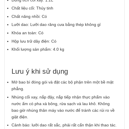
Chất liệu cối: Thủy tinh
Chất năng nhồi: Có
Lưỡi dao: Lưỡi dao răng cưa bằng thép không gỉ
Khóa an toàn: Có
Hộp lưu trữ dây điện: Có
Khối lượng sản phẩm: 4.0 kg
Lưu ý khi sử dụng
Mở bao bì đóng gói và đặt các bộ phận trên một bề mặt
phẳng.
Nhúng cối xay, nắp đậy, nắp tiếp nhận thực phẩm vào
nước ấm có pha xà bông, rửa sạch và lau khô. Không
bao giờ nhúng thân máy vào nước để tránh các rủi ro về
giật điện.
Cảnh báo: lưỡi dao rất sắc, phải rất cẩn thận khi thao tác.