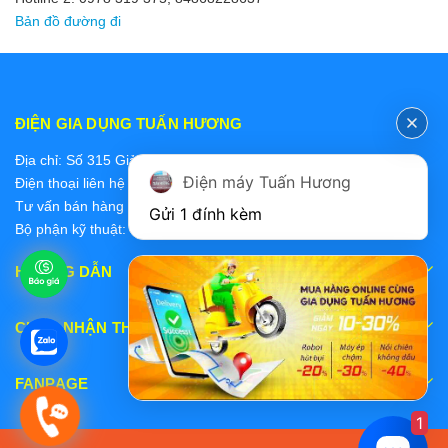
Bản đồ đường đi
ĐIỆN GIA DỤNG TUẤN HƯƠNG
Địa chỉ: Số 315 Giảng Võ, Ba Đình, Hà Nội
Điện máy Tuấn Hương
Điện thoại liên hệ các bộ phận:
Tư vấn bán hàng 2: 0868228637
Gửi 1 đính kèm
Bộ phận kỹ thuật: 0978 319 375
HƯỚNG DẪN
CHẤP NHẬN THANH TOÁN
FANPAGE
1