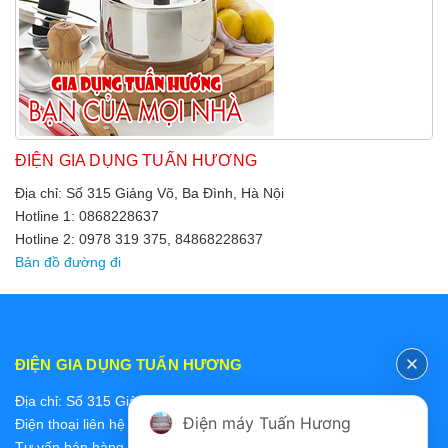
ĐIỆN GIA DỤNG TUẤN HƯƠNG
Địa chỉ: Số 315 Giảng Võ, Ba Đình, Hà Nội
Hotline 1: 0868228637
Hotline 2: 0978 319 375, 84868228637
Bản đồ đường đi
ĐIỆN GIA DỤNG TUẤN HƯƠNG
Địa chỉ: Số 315 Giảng Võ, Ba Đình, Hà Nội
Điện máy Tuấn Hương
Điện thoại liên hệ các bộ phận:
Tư vấn bán hàng 2: 0868228637