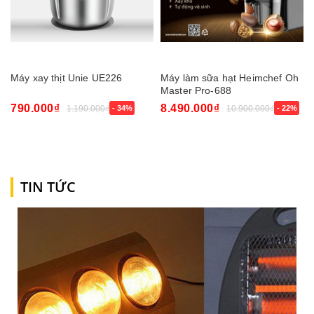
Máy xay thịt Unie UE226
Máy làm sữa hạt Heimchef Oh
Master Pro-688
790.000₫
8.490.000₫
1.190.000₫
- 34%
10.900.000₫
- 22%
TIN TỨC