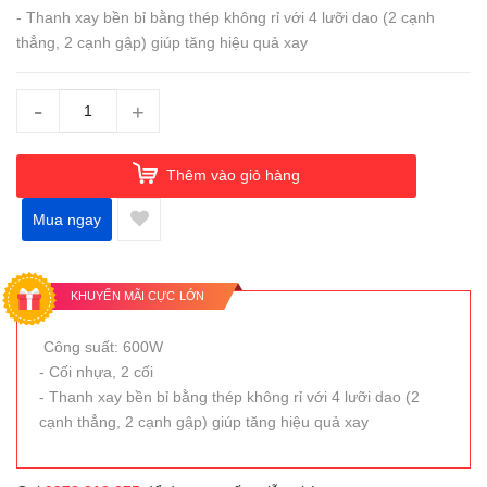
- Thanh xay bền bỉ bằng thép không rỉ với 4 lưỡi dao (2 cạnh
thẳng, 2 cạnh gập) giúp tăng hiệu quả xay
-
+
Thêm vào giỏ hàng
Mua ngay
KHUYẾN MÃI CỰC LỚN
Công suất: 600W
- Cối nhựa, 2 cối
- Thanh xay bền bỉ bằng thép không rỉ với 4 lưỡi dao (2
cạnh thẳng, 2 cạnh gập) giúp tăng hiệu quả xay