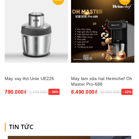
Máy xay thịt Unie UE226
Máy làm sữa hạt Heimchef Oh
Master Pro-688
790.000₫
8.490.000₫
1.190.000₫
- 34%
10.900.000₫
- 22%
TIN TỨC