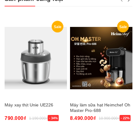
Sale
Sale
Máy xay thịt Unie UE226
Máy làm sữa hạt Heimchef Oh
Master Pro-688
790.000₫
8.490.000₫
1.190.000₫
- 34%
10.900.000₫
- 22%