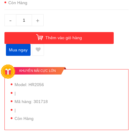
Còn Hàng
-
+
Thêm vào giỏ hàng
Mua ngay
KHUYẾN MÃI CỰC LỚN
Model: HR2056
|
Mã hàng: 301718
|
Còn Hàng