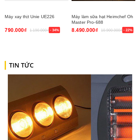
Máy xay thịt Unie UE226
Máy làm sữa hạt Heimchef Oh
Master Pro-688
790.000₫
8.490.000₫
1.190.000₫
- 34%
10.900.000₫
- 22%
TIN TỨC