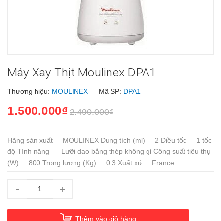
Máy Xay Thịt Moulinex DPA1
Thương hiệu:
MOULINEX
Mã SP:
DPA1
1.500.000₫
2.490.000₫
Hãng sản xuất MOULINEX Dung tích (ml) 2 Điều tốc 1 tốc
độ Tính năng Lưỡi dao bằng thép không gỉ Công suất tiêu thụ
(W) 800 Trọng lượng (Kg) 0.3 Xuất xứ France
-
+
Thêm vào giỏ hàng