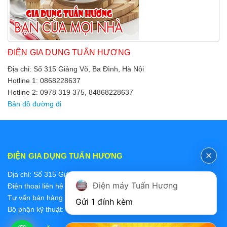
ĐIỆN GIA DỤNG TUẤN HƯƠNG
Địa chỉ: Số 315 Giảng Võ, Ba Đình, Hà Nội
Hotline 1: 0868228637
Hotline 2: 0978 319 375, 84868228637
Bản đồ đường đi
ĐIỆN GIA DỤNG TUẤN HƯƠNG
Địa chỉ: Số 315 Giảng Võ, Ba Đình, Hà Nội
Điện máy Tuấn Hương
Điện thoại liên hệ các bộ phận:
Tư vấn bán hàng 2: 0868228637
Gửi 1 đính kèm
Bộ phận kỹ thuật: 0978 319 375